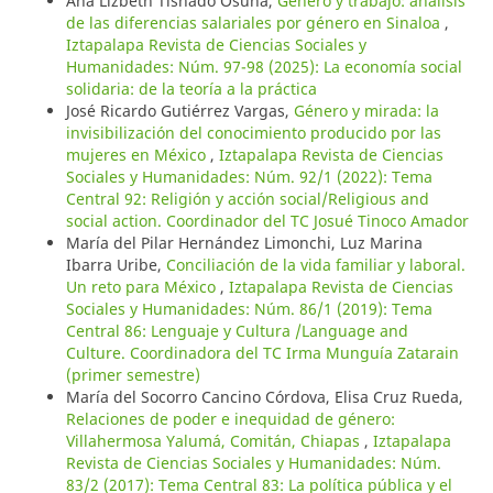
Ana Lizbeth Tisnado Osuna,
Género y trabajo: análisis
de las diferencias salariales por género en Sinaloa
,
Iztapalapa Revista de Ciencias Sociales y
Humanidades: Núm. 97-98 (2025): La economía social
solidaria: de la teoría a la práctica
José Ricardo Gutiérrez Vargas,
Género y mirada: la
invisibilización del conocimiento producido por las
mujeres en México
,
Iztapalapa Revista de Ciencias
Sociales y Humanidades: Núm. 92/1 (2022): Tema
Central 92: Religión y acción social/Religious and
social action. Coordinador del TC Josué Tinoco Amador
María del Pilar Hernández Limonchi, Luz Marina
Ibarra Uribe,
Conciliación de la vida familiar y laboral.
Un reto para México
,
Iztapalapa Revista de Ciencias
Sociales y Humanidades: Núm. 86/1 (2019): Tema
Central 86: Lenguaje y Cultura /Language and
Culture. Coordinadora del TC Irma Munguía Zatarain
(primer semestre)
María del Socorro Cancino Córdova, Elisa Cruz Rueda,
Relaciones de poder e inequidad de género:
Villahermosa Yalumá, Comitán, Chiapas
,
Iztapalapa
Revista de Ciencias Sociales y Humanidades: Núm.
83/2 (2017): Tema Central 83: La política pública y el