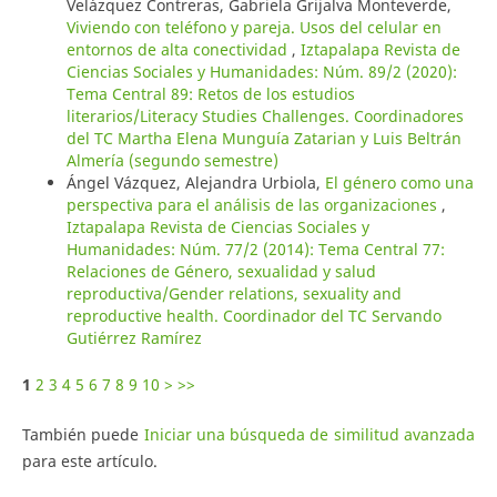
Velázquez Contreras, Gabriela Grijalva Monteverde,
Viviendo con teléfono y pareja. Usos del celular en
entornos de alta conectividad
,
Iztapalapa Revista de
Ciencias Sociales y Humanidades: Núm. 89/2 (2020):
Tema Central 89: Retos de los estudios
literarios/Literacy Studies Challenges. Coordinadores
del TC Martha Elena Munguía Zatarian y Luis Beltrán
Almería (segundo semestre)
Ángel Vázquez, Alejandra Urbiola,
El género como una
perspectiva para el análisis de las organizaciones
,
Iztapalapa Revista de Ciencias Sociales y
Humanidades: Núm. 77/2 (2014): Tema Central 77:
Relaciones de Género, sexualidad y salud
reproductiva/Gender relations, sexuality and
reproductive health. Coordinador del TC Servando
Gutiérrez Ramírez
1
2
3
4
5
6
7
8
9
10
>
>>
También puede
Iniciar una búsqueda de similitud avanzada
para este artículo.