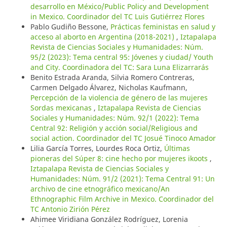
desarrollo en México/Public Policy and Development
in Mexico. Coordinador del TC Luis Gutiérrez Flores
Pablo Gudiño Bessone,
Prácticas feministas en salud y
acceso al aborto en Argentina (2018-2021)
,
Iztapalapa
Revista de Ciencias Sociales y Humanidades: Núm.
95/2 (2023): Tema central 95: Jóvenes y ciudad/ Youth
and City. Coordinadora del TC: Sara Luna Elizarrarás
Benito Estrada Aranda, Silvia Romero Contreras,
Carmen Delgado Álvarez, Nicholas Kaufmann,
Percepción de la violencia de género de las mujeres
Sordas mexicanas
,
Iztapalapa Revista de Ciencias
Sociales y Humanidades: Núm. 92/1 (2022): Tema
Central 92: Religión y acción social/Religious and
social action. Coordinador del TC Josué Tinoco Amador
Lilia García Torres, Lourdes Roca Ortiz,
Últimas
pioneras del Súper 8: cine hecho por mujeres ikoots
,
Iztapalapa Revista de Ciencias Sociales y
Humanidades: Núm. 91/2 (2021): Tema Central 91: Un
archivo de cine etnográfico mexicano/An
Ethnographic Film Archive in Mexico. Coordinador del
TC Antonio Zirión Pérez
Ahimee Viridiana González Rodríguez, Lorenia