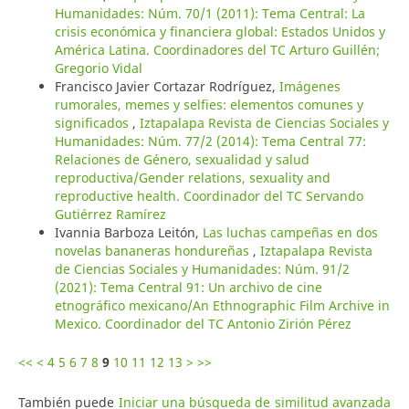
Humanidades: Núm. 70/1 (2011): Tema Central: La
crisis económica y financiera global: Estados Unidos y
América Latina. Coordinadores del TC Arturo Guillén;
Gregorio Vidal
Francisco Javier Cortazar Rodríguez,
Imágenes
rumorales, memes y selfies: elementos comunes y
significados
,
Iztapalapa Revista de Ciencias Sociales y
Humanidades: Núm. 77/2 (2014): Tema Central 77:
Relaciones de Género, sexualidad y salud
reproductiva/Gender relations, sexuality and
reproductive health. Coordinador del TC Servando
Gutiérrez Ramírez
Ivannia Barboza Leitón,
Las luchas campeñas en dos
novelas bananeras hondureñas
,
Iztapalapa Revista
de Ciencias Sociales y Humanidades: Núm. 91/2
(2021): Tema Central 91: Un archivo de cine
etnográfico mexicano/An Ethnographic Film Archive in
Mexico. Coordinador del TC Antonio Zirión Pérez
<<
<
4
5
6
7
8
9
10
11
12
13
>
>>
También puede
Iniciar una búsqueda de similitud avanzada