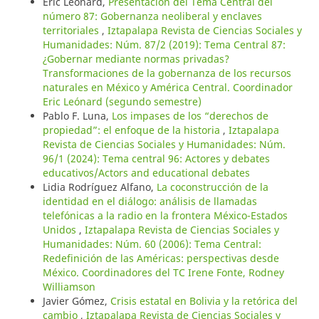
Eric Léonard,
Presentación del Tema Central del
número 87: Gobernanza neoliberal y enclaves
territoriales
,
Iztapalapa Revista de Ciencias Sociales y
Humanidades: Núm. 87/2 (2019): Tema Central 87:
¿Gobernar mediante normas privadas?
Transformaciones de la gobernanza de los recursos
naturales en México y América Central. Coordinador
Eric Leónard (segundo semestre)
Pablo F. Luna,
Los impases de los “derechos de
propiedad”: el enfoque de la historia
,
Iztapalapa
Revista de Ciencias Sociales y Humanidades: Núm.
96/1 (2024): Tema central 96: Actores y debates
educativos/Actors and educational debates
Lidia Rodríguez Alfano,
La coconstrucción de la
identidad en el diálogo: análisis de llamadas
telefónicas a la radio en la frontera México-Estados
Unidos
,
Iztapalapa Revista de Ciencias Sociales y
Humanidades: Núm. 60 (2006): Tema Central:
Redefinición de las Américas: perspectivas desde
México. Coordinadores del TC Irene Fonte, Rodney
Williamson
Javier Gómez,
Crisis estatal en Bolivia y la retórica del
cambio
,
Iztapalapa Revista de Ciencias Sociales y