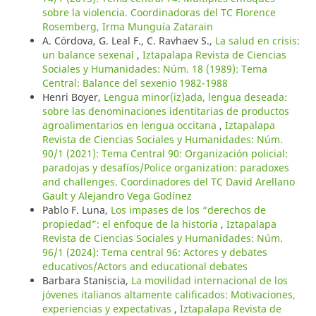
sobre la violencia. Coordinadoras del TC Florence
Rosemberg, Irma Munguía Zatarain
A. Córdova, G. Leal F., C. Ravhaev S.,
La salud en crisis:
un balance sexenal
,
Iztapalapa Revista de Ciencias
Sociales y Humanidades: Núm. 18 (1989): Tema
Central: Balance del sexenio 1982-1988
Henri Boyer,
Lengua minor(iz)ada, lengua deseada:
sobre las denominaciones identitarias de productos
agroalimentarios en lengua occitana
,
Iztapalapa
Revista de Ciencias Sociales y Humanidades: Núm.
90/1 (2021): Tema Central 90: Organización policial:
paradojas y desafíos/Police organization: paradoxes
and challenges. Coordinadores del TC David Arellano
Gault y Alejandro Vega Godínez
Pablo F. Luna,
Los impases de los “derechos de
propiedad”: el enfoque de la historia
,
Iztapalapa
Revista de Ciencias Sociales y Humanidades: Núm.
96/1 (2024): Tema central 96: Actores y debates
educativos/Actors and educational debates
Barbara Staniscia,
La movilidad internacional de los
jóvenes italianos altamente calificados: Motivaciones,
experiencias y expectativas
,
Iztapalapa Revista de