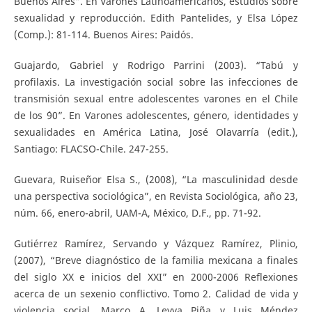
Buenos Aires”. En Varones Latinoamericanos, estudios sobre
sexualidad y reproducción. Edith Pantelides, y Elsa López
(Comp.): 81-114. Buenos Aires: Paidós.
Guajardo, Gabriel y Rodrigo Parrini (2003). “Tabú y
profilaxis. La investigación social sobre las infecciones de
transmisión sexual entre adolescentes varones en el Chile
de los ´90”. En Varones adolescentes, género, identidades y
sexualidades en América Latina, José Olavarría (edit.),
Santiago: FLACSO-Chile. 247-255.
Guevara, Ruiseñor Elsa S., (2008), “La masculinidad desde
una perspectiva sociológica”, en Revista Sociológica, año 23,
núm. 66, enero-abril, UAM-A, México, D.F., pp. 71-92.
Gutiérrez Ramírez, Servando y Vázquez Ramírez, Plinio,
(2007), “Breve diagnóstico de la familia mexicana a finales
del siglo XX e inicios del XXI” en 2000-2006 Reflexiones
acerca de un sexenio conflictivo. Tomo 2. Calidad de vida y
violencia social. Marco A. Leyva Piña y Luis Méndez