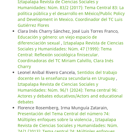
Iztapalapa Revista de Ciencias Sociales y
Humanidades: Núm. 83/2 (2017): Tema Central 83: La
política pública y el desarrollo en México/Public Policy
and Development in Mexico. Coordinador del TC Luis
Gutiérrez Flores
Clara Inés Charry Sánchez, José Luis Torres Franco,
Educación y género: un viejo espacio de
diferenciación sexual
,
Iztapalapa Revista de Ciencias
Sociales y Humanidades: Núm. 47 (1999): Tema
Central: Reflexión sociológica finisecular.
Coordinadoras del TC Miriam Calvillo, Clara Inés
Charry
Leonel Aníbal Rivero Cancela,
Sentidos del trabajo
docente en la enseñanza secundaria en Uruguay
,
Iztapalapa Revista de Ciencias Sociales y
Humanidades: Núm. 96/1 (2024): Tema central 96:
Actores y debates educativos/Actors and educational
debates
Florence Rosemberg, Irma Munguía Zatarain,
Presentación del Tema Central del número 74:
Múltiples enfoques sobre la violencia
,
Iztapalapa
Revista de Ciencias Sociales y Humanidades: Núm.
74/1 (2013): Tema central 74: Múltiples enfoques