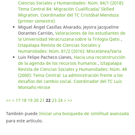
Ciencias Sociales y Humanidades: Núm. 84/1 (2018):
Tema Central 84: Migración Cualificada/ Skilled
Migration. Coordinador del TC Cristóbal Mendoza
(primer semestre)
Miguel Ángel Casillas Alvarado, Jeysira Jacqueline
Dorantes Carrión,
Valoraciones de los estudiantes de
la Universidad Veracruzana sobre la Trilogía Qatsi
,
Iztapalapa Revista de Ciencias Sociales y
Humanidades: Núm. 81/2 (2016): Miscelánea/Varia
Luis Felipe Pacheco Llanes,
Hacia una reconstrucción
de la agenda de los recursos humanos
,
Iztapalapa
Revista de Ciencias Sociales y Humanidades: Núm. 48
(2000): Tema Central: La administración frente a los
desafíos del cambio social. Coordinador del TC Luis
Montaño Hirose
<<
<
17
18
19
20
21
22
23
24
>
>>
También puede
Iniciar una búsqueda de similitud avanzada
para este artículo.