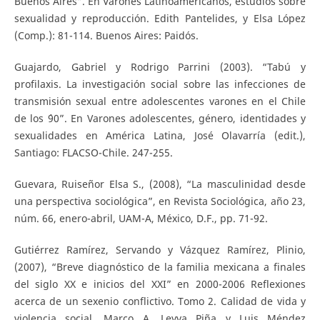
Buenos Aires”. En Varones Latinoamericanos, estudios sobre
sexualidad y reproducción. Edith Pantelides, y Elsa López
(Comp.): 81-114. Buenos Aires: Paidós.
Guajardo, Gabriel y Rodrigo Parrini (2003). “Tabú y
profilaxis. La investigación social sobre las infecciones de
transmisión sexual entre adolescentes varones en el Chile
de los ´90”. En Varones adolescentes, género, identidades y
sexualidades en América Latina, José Olavarría (edit.),
Santiago: FLACSO-Chile. 247-255.
Guevara, Ruiseñor Elsa S., (2008), “La masculinidad desde
una perspectiva sociológica”, en Revista Sociológica, año 23,
núm. 66, enero-abril, UAM-A, México, D.F., pp. 71-92.
Gutiérrez Ramírez, Servando y Vázquez Ramírez, Plinio,
(2007), “Breve diagnóstico de la familia mexicana a finales
del siglo XX e inicios del XXI” en 2000-2006 Reflexiones
acerca de un sexenio conflictivo. Tomo 2. Calidad de vida y
violencia social. Marco A. Leyva Piña y Luis Méndez