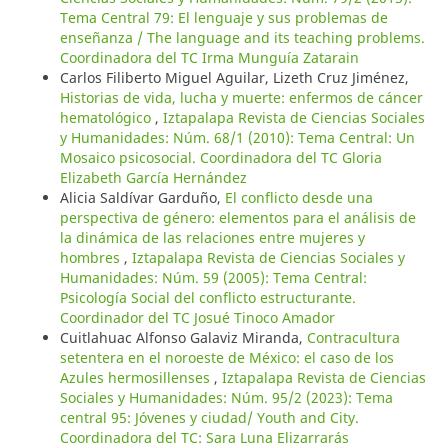
Tema Central 79: El lenguaje y sus problemas de
enseñanza / The language and its teaching problems.
Coordinadora del TC Irma Munguía Zatarain
Carlos Filiberto Miguel Aguilar, Lizeth Cruz Jiménez,
Historias de vida, lucha y muerte: enfermos de cáncer
hematológico
,
Iztapalapa Revista de Ciencias Sociales
y Humanidades: Núm. 68/1 (2010): Tema Central: Un
Mosaico psicosocial. Coordinadora del TC Gloria
Elizabeth García Hernández
Alicia Saldívar Garduño,
El conflicto desde una
perspectiva de género: elementos para el análisis de
la dinámica de las relaciones entre mujeres y
hombres
,
Iztapalapa Revista de Ciencias Sociales y
Humanidades: Núm. 59 (2005): Tema Central:
Psicología Social del conflicto estructurante.
Coordinador del TC Josué Tinoco Amador
Cuitlahuac Alfonso Galaviz Miranda,
Contracultura
setentera en el noroeste de México: el caso de los
Azules hermosillenses
,
Iztapalapa Revista de Ciencias
Sociales y Humanidades: Núm. 95/2 (2023): Tema
central 95: Jóvenes y ciudad/ Youth and City.
Coordinadora del TC: Sara Luna Elizarrarás