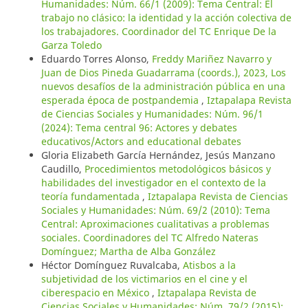
Humanidades: Núm. 66/1 (2009): Tema Central: El
trabajo no clásico: la identidad y la acción colectiva de
los trabajadores. Coordinador del TC Enrique De la
Garza Toledo
Eduardo Torres Alonso,
Freddy Mariñez Navarro y
Juan de Dios Pineda Guadarrama (coords.), 2023, Los
nuevos desafíos de la administración pública en una
esperada época de postpandemia
,
Iztapalapa Revista
de Ciencias Sociales y Humanidades: Núm. 96/1
(2024): Tema central 96: Actores y debates
educativos/Actors and educational debates
Gloria Elizabeth García Hernández, Jesús Manzano
Caudillo,
Procedimientos metodológicos básicos y
habilidades del investigador en el contexto de la
teoría fundamentada
,
Iztapalapa Revista de Ciencias
Sociales y Humanidades: Núm. 69/2 (2010): Tema
Central: Aproximaciones cualitativas a problemas
sociales. Coordinadores del TC Alfredo Nateras
Domínguez; Martha de Alba González
Héctor Domínguez Ruvalcaba,
Atisbos a la
subjetividad de los victimarios en el cine y el
ciberespacio en México
,
Iztapalapa Revista de
Ciencias Sociales y Humanidades: Núm. 79/2 (2015):