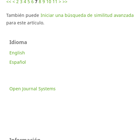
<<
<
2
3
4
5
6
7
8
9
10
11
>
>>
También puede
Iniciar una búsqueda de similitud avanzada
para este artículo.
Idioma
English
Español
Open Journal Systems