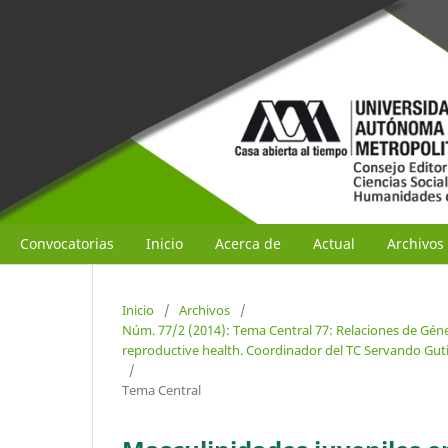
Convocatorias
Inicio
Acerca de
Actual
Archivos
Inicio
/
Archivos
/
Núm. 77/2 (2014): Tema Central 77: Relaciones de Géne
reproductive health. Coordinador del TC Servando Gut
/
Tema Central