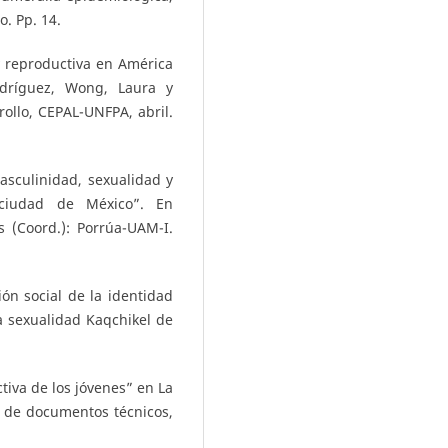
. Pp. 14.
y reproductiva en América
odríguez, Wong, Laura y
rollo, CEPAL-UNFPA, abril.
Masculinidad, sexualidad y
 ciudad de México”. En
 (Coord.): Porrúa-UAM-I.
ón social de la identidad
a sexualidad Kaqchikel de
iva de los jóvenes” en La
e de documentos técnicos,