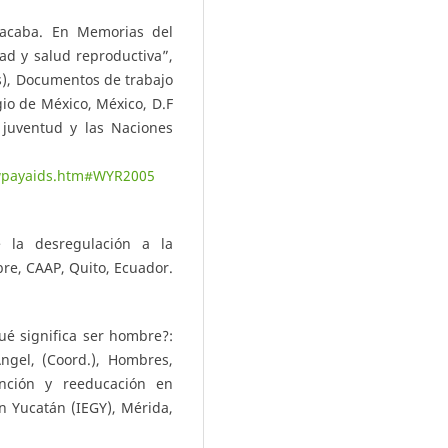
 acaba. En Memorias del
ad y salud reproductiva”,
s), Documentos de trabajo
gio de México, México, D.F
juventud y las Naciones
/wpayaids.htm#WYR2005
e la desregulación a la
re, CAAP, Quito, Ecuador.
qué significa ser hombre?:
ngel, (Coord.), Hombres,
ención y reeducación en
n Yucatán (IEGY), Mérida,