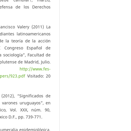
fensa de los Derechos
ancisco Valery (2011) La
diantes latinoamericanos
e la teoría de la acción
XI Congreso Español de
a sociología”, Facultad de
plutense de Madrid, Julio.
ña.
http://www.fes-
pers/923.pdf
Visitado: 20
(2012), “Significados de
n varones uruguayos”, en
ico, Vol. XXX, núm. 90,
ico D.F., pp. 739-771.
Numeralia epidemiológica,