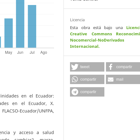
Licencia
Esta obra está bajo una
Licenc
Creative Commons Reconocimi
Nocomercial-NoDerivados
Internacional
.
tweet
compartir
compartir
mail
compartir
linidades en el Ecuador:
dades en el Ecuador, X.
o: FLACSO-Ecuador/UNFPA,
cencia y acceso a salud
uede cambiar?, marzo,