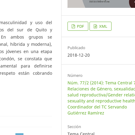
 masculinidad y uso del
PDF
XML
nos del sur de Quito y
. En ambos grupos se
onal, híbrida y moderna),
Publicado
tos jóvenes en una etapa
2018-12-20
 condón, se constata que
damental para definirse
espeto están cobrando
Número
Núm. 77/2 (2014): Tema Central 
Relaciones de Género, sexualida
salud reproductiva/Gender relati
sexuality and reproductive health
Coordinador del TC Servando
Gutiérrez Ramírez
Sección
Tema Central