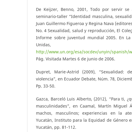
De Keijzer, Benno, 2001, Todo por servir se
seminario-taller “Identidad masculina, sexualid
Juan Guillermo Figueroa y Regina Nava (editore
No. 4 Sexualidad, salud y reproducción, El Cole
Informe sobre juventud mundial 2005. En La 
Unidas,
http://www.un.org/esa/socdev/unyin/spanish
Pág. Visitada Martes 6 de junio de 2006.
Dupret, Marie-Astrid (2009), “Sexualidad: d
violencia”, en Ecuador Debate, Núm. 78, Diciemb
Pp. 33-50.
Gazca, Barceló Luis Alberto, (2012), “Para ti, ¿
masculinidades”, en Caamal, Martín Miguel Á
machos, masculinos; experiencias en la at
Yucatán, Instituto para la Equidad de Género e
Yucatán, pp. 81-112.