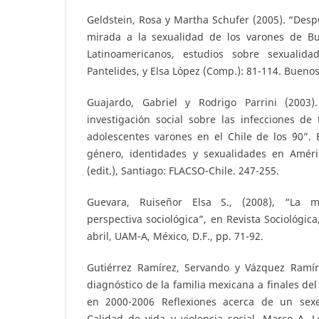
Geldstein, Rosa y Martha Schufer (2005). “Des
mirada a la sexualidad de los varones de Bu
Latinoamericanos, estudios sobre sexualida
Pantelides, y Elsa López (Comp.): 81-114. Buenos
Guajardo, Gabriel y Rodrigo Parrini (2003).
investigación social sobre las infecciones de
adolescentes varones en el Chile de los ´90”.
género, identidades y sexualidades en Améric
(edit.), Santiago: FLACSO-Chile. 247-255.
Guevara, Ruiseñor Elsa S., (2008), “La 
perspectiva sociológica”, en Revista Sociológic
abril, UAM-A, México, D.F., pp. 71-92.
Gutiérrez Ramírez, Servando y Vázquez Ramírez
diagnóstico de la familia mexicana a finales del 
en 2000-2006 Reflexiones acerca de un sexen
Calidad de vida y violencia social. Marco A. 