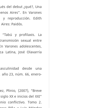
pués del debut ¿qué?, Una
enos Aires”. En Varones
d y reproducción. Edith
 Aires: Paidós.
 “Tabú y profilaxis. La
 transmisión sexual entre
 En Varones adolescentes,
a Latina, José Olavarría
masculinidad desde una
a, año 23, núm. 66, enero-
, Plinio, (2007), “Breve
siglo XX e inicios del XXI”
io conflictivo. Tomo 2.
Leyva Piña y Luis Méndez