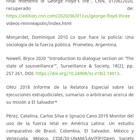
final moments of George Floyd’s life”, CNN, 01/06/2020,
recuperado de:
https://edition.cnn.com/2020/06/01/us/george-floyd-three
videos-minneapolis/index.html
Monjardet, Dominique 2010 Lo que hace la policía: Una
sociología de la fuerza pública. Prometeo, Argentina.
Newell, Bryce 2020 “Introduction to dialogue section on ‘The
state of sousveillance’”, Surveillance & Society, 18(2), pp.
257 261, DOI:
https://doi.org/10.24908/ss.v18i2.14013
.
ONU 2018 Informe de la Relatora Especial sobre las
ejecuciones extrajudiciales, sumarias o arbitrarias acerca de
su misión a El Salvador*
Pérez, Catalina, Carlos Silva e Ignacio Cano 2019 Monitor del
uso de la fuerza letal en América Latina: Un estudio
comparativo de Brasil, Colombia, El Salvador, México y
Venezuela, México, CIDE/IIJ-UNAM/LAV/FIP/Open Society