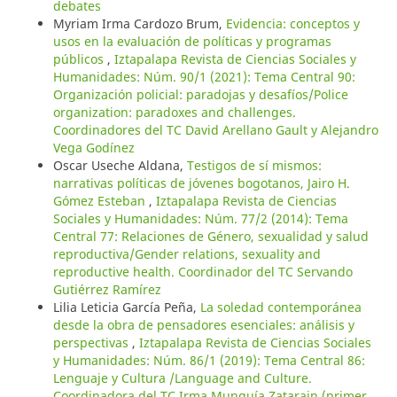
debates
Myriam Irma Cardozo Brum,
Evidencia: conceptos y
usos en la evaluación de políticas y programas
públicos
,
Iztapalapa Revista de Ciencias Sociales y
Humanidades: Núm. 90/1 (2021): Tema Central 90:
Organización policial: paradojas y desafíos/Police
organization: paradoxes and challenges.
Coordinadores del TC David Arellano Gault y Alejandro
Vega Godínez
Oscar Useche Aldana,
Testigos de sí mismos:
narrativas políticas de jóvenes bogotanos, Jairo H.
Gómez Esteban
,
Iztapalapa Revista de Ciencias
Sociales y Humanidades: Núm. 77/2 (2014): Tema
Central 77: Relaciones de Género, sexualidad y salud
reproductiva/Gender relations, sexuality and
reproductive health. Coordinador del TC Servando
Gutiérrez Ramírez
Lilia Leticia García Peña,
La soledad contemporánea
desde la obra de pensadores esenciales: análisis y
perspectivas
,
Iztapalapa Revista de Ciencias Sociales
y Humanidades: Núm. 86/1 (2019): Tema Central 86:
Lenguaje y Cultura /Language and Culture.
Coordinadora del TC Irma Munguía Zatarain (primer