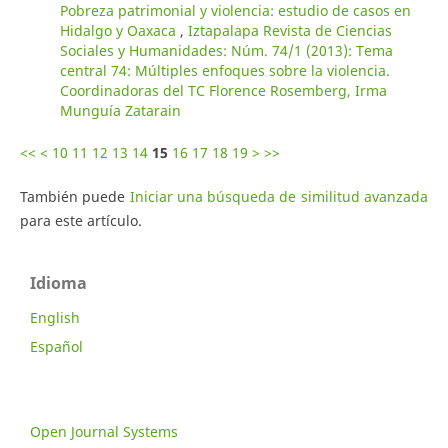
Pobreza patrimonial y violencia: estudio de casos en
Hidalgo y Oaxaca
,
Iztapalapa Revista de Ciencias
Sociales y Humanidades: Núm. 74/1 (2013): Tema
central 74: Múltiples enfoques sobre la violencia.
Coordinadoras del TC Florence Rosemberg, Irma
Munguía Zatarain
<<
<
10
11
12
13
14
15
16
17
18
19
>
>>
También puede
Iniciar una búsqueda de similitud avanzada
para este artículo.
Idioma
English
Español
Open Journal Systems