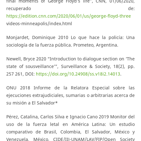
final moments of George Floyd’s life”, CNN, 01/06/2020,
recuperado de:
https://edition.cnn.com/2020/06/01/us/george-floyd-three
videos-minneapolis/index.html
Monjardet, Dominique 2010 Lo que hace la policía: Una
sociología de la fuerza pública. Prometeo, Argentina.
Newell, Bryce 2020 “Introduction to dialogue section on ‘The
state of sousveillance’”, Surveillance & Society, 18(2), pp.
257 261, DOI:
https://doi.org/10.24908/ss.v18i2.14013
.
ONU 2018 Informe de la Relatora Especial sobre las
ejecuciones extrajudiciales, sumarias o arbitrarias acerca de
su misión a El Salvador*
Pérez, Catalina, Carlos Silva e Ignacio Cano 2019 Monitor del
uso de la fuerza letal en América Latina: Un estudio
comparativo de Brasil, Colombia, El Salvador, México y
Venezuela, México, CIDE/IIJ-UNAM/LAV/FIP/Open Society