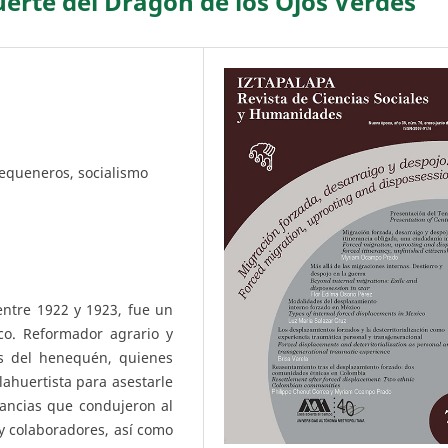
muerte del Dragón de los Ojos Verdes
equeneros, socialismo
entre 1922 y 1923, fue un
co. Reformador agrario y
tas del henequén, quienes
ahuertista para asestarle
stancias que condujeron al
y colaboradores, así como