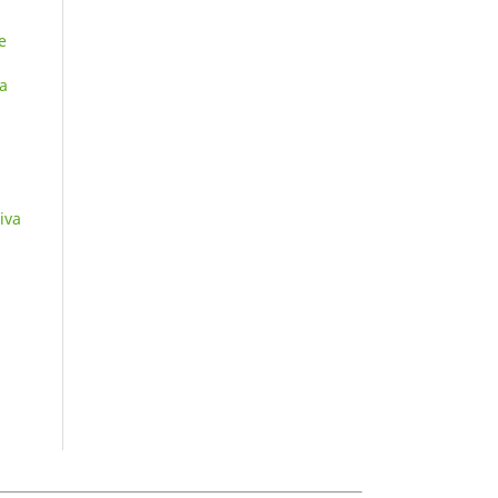
e
a
iva