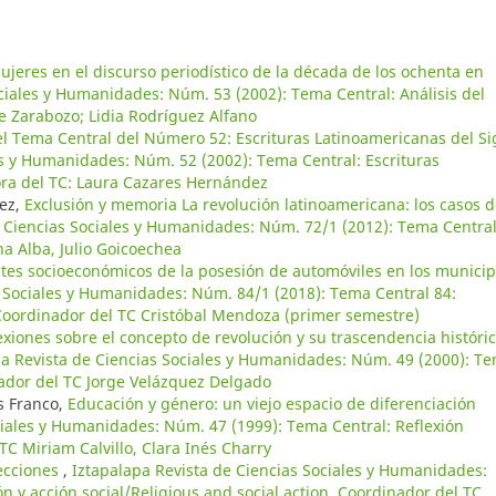
jeres en el discurso periodístico de la década de los ochenta en
ciales y Humanidades: Núm. 53 (2002): Tema Central: Análisis del
e Zarabozo; Lidia Rodríguez Alfano
l Tema Central del Número 52: Escrituras Latinoamericanas del Si
es y Humanidades: Núm. 52 (2002): Tema Central: Escrituras
ora del TC: Laura Cazares Hernández
uez,
Exclusión y memoria La revolución latinoamericana: los casos 
e Ciencias Sociales y Humanidades: Núm. 72/1 (2012): Tema Central
na Alba, Julio Goicoechea
es socioeconómicos de la posesión de automóviles en los municip
s Sociales y Humanidades: Núm. 84/1 (2018): Tema Central 84:
 Coordinador del TC Cristóbal Mendoza (primer semestre)
exiones sobre el concepto de revolución y su trascendencia históric
pa Revista de Ciencias Sociales y Humanidades: Núm. 49 (2000): T
nador del TC Jorge Velázquez Delgado
s Franco,
Educación y género: un viejo espacio de diferenciación
ciales y Humanidades: Núm. 47 (1999): Tema Central: Reflexión
TC Miriam Calvillo, Clara Inés Charry
lecciones
,
Iztapalapa Revista de Ciencias Sociales y Humanidades:
n y acción social/Religious and social action. Coordinador del TC