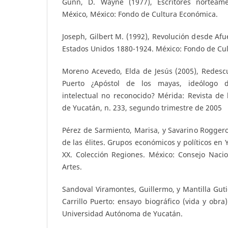
Gunn, D. Wayne (1977), Escritores norteame
México, México: Fondo de Cultura Económica.
Joseph, Gilbert M. (1992), Revolución desde Afu
Estados Unidos 1880-1924. México: Fondo de Cu
Moreno Acevedo, Elda de Jesús (2005), Redescu
Puerto ¿Apóstol de los mayas, ideólogo de
intelectual no reconocido? Mérida: Revista de
de Yucatán, n. 233, segundo trimestre de 2005
Pérez de Sarmiento, Marisa, y Savarino Roggero,
de las élites. Grupos económicos y políticos en 
XX. Colección Regiones. México: Consejo Nacio
Artes.
Sandoval Viramontes, Guillermo, y Mantilla Gutié
Carrillo Puerto: ensayo biográfico (vida y obra
Universidad Autónoma de Yucatán.