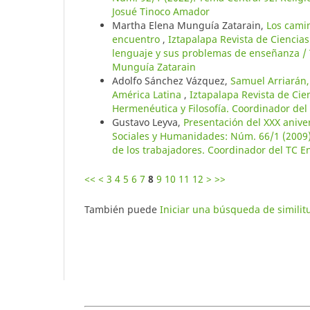
Josué Tinoco Amador
Martha Elena Munguía Zatarain,
Los camin
encuentro
,
Iztapalapa Revista de Ciencia
lenguaje y sus problemas de enseñanza / 
Munguía Zatarain
Adolfo Sánchez Vázquez,
Samuel Arriarán,
América Latina
,
Iztapalapa Revista de Cie
Hermenéutica y Filosofía. Coordinador del
Gustavo Leyva,
Presentación del XXX aniver
Sociales y Humanidades: Núm. 66/1 (2009): 
de los trabajadores. Coordinador del TC E
<<
<
3
4
5
6
7
8
9
10
11
12
>
>>
También puede
Iniciar una búsqueda de simili