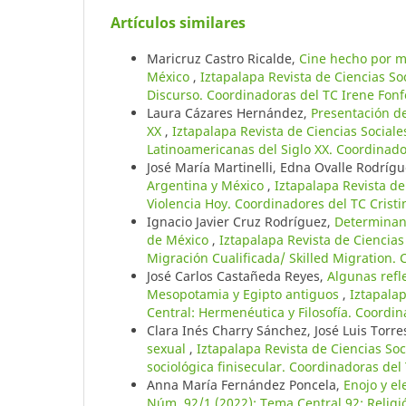
Artículos similares
Maricruz Castro Ricalde,
Cine hecho por mu
México
,
Iztapalapa Revista de Ciencias So
Discurso. Coordinadoras del TC Irene Fonf
Laura Cázares Hernández,
Presentación de
XX
,
Iztapalapa Revista de Ciencias Social
Latinoamericanas del Siglo XX. Coordinad
José María Martinelli, Edna Ovalle Rodríg
Argentina y México
,
Iztapalapa Revista d
Violencia Hoy. Coordinadores del TC Cristi
Ignacio Javier Cruz Rodríguez,
Determinant
de México
,
Iztapalapa Revista de Ciencia
Migración Cualificada/ Skilled Migration.
José Carlos Castañeda Reyes,
Algunas refl
Mesopotamia y Egipto antiguos
,
Iztapala
Central: Hermenéutica y Filosofía. Coordi
Clara Inés Charry Sánchez, José Luis Torre
sexual
,
Iztapalapa Revista de Ciencias So
sociológica finisecular. Coordinadoras del 
Anna María Fernández Poncela,
Enojo y e
Núm. 92/1 (2022): Tema Central 92: Religió