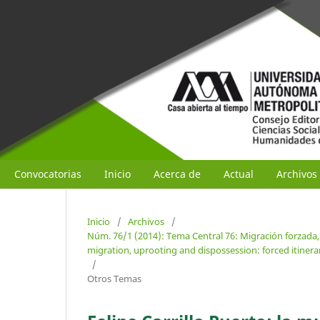
Convocatorias
Inicio
Acerca de
Actual
Archivos
Inicio
/
Archivos
/
Núm. 76/1 (2014): Tema Central 76: Migración forzada,
migration, uprooting and dispossession: forced itiner
/
Otros Temas