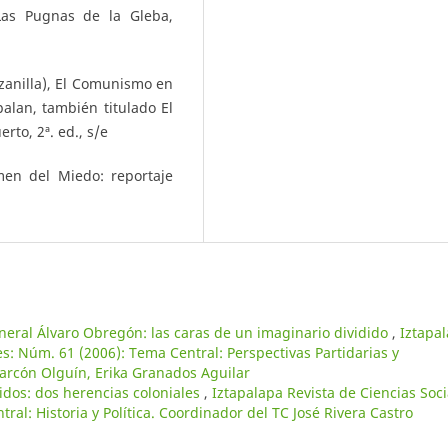
 Las Pugnas de la Gleba,
zanilla), El Comunismo en
alan, también titulado El
rto, 2ª. ed., s/e
men del Miedo: reportaje
eneral Álvaro Obregón: las caras de un imaginario dividido
,
Iztapa
s: Núm. 61 (2006): Tema Central: Perspectivas Partidarias y
larcón Olguín, Erika Granados Aguilar
dos: dos herencias coloniales
,
Iztapalapa Revista de Ciencias Soci
l: Historia y Política. Coordinador del TC José Rivera Castro