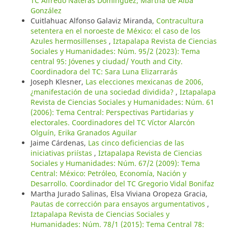
TC Alfredo Nateras Domínguez; Martha de Alba
González
Cuitlahuac Alfonso Galaviz Miranda,
Contracultura
setentera en el noroeste de México: el caso de los
Azules hermosillenses
,
Iztapalapa Revista de Ciencias
Sociales y Humanidades: Núm. 95/2 (2023): Tema
central 95: Jóvenes y ciudad/ Youth and City.
Coordinadora del TC: Sara Luna Elizarrarás
Joseph Klesner,
Las elecciones mexicanas de 2006,
¿manifestación de una sociedad dividida?
,
Iztapalapa
Revista de Ciencias Sociales y Humanidades: Núm. 61
(2006): Tema Central: Perspectivas Partidarias y
electorales. Coordinadores del TC Víctor Alarcón
Olguín, Erika Granados Aguilar
Jaime Cárdenas,
Las cinco deficiencias de las
iniciativas priístas
,
Iztapalapa Revista de Ciencias
Sociales y Humanidades: Núm. 67/2 (2009): Tema
Central: México: Petróleo, Economía, Nación y
Desarrollo. Coordinador del TC Gregorio Vidal Bonifaz
Martha Jurado Salinas, Elsa Viviana Oropeza Gracia,
Pautas de corrección para ensayos argumentativos
,
Iztapalapa Revista de Ciencias Sociales y
Humanidades: Núm. 78/1 (2015): Tema Central 78: