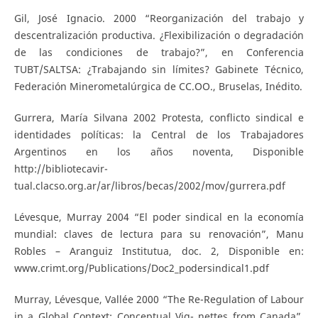
Gil, José Ignacio. 2000 “Reorganización del trabajo y
descentralización productiva. ¿Flexibilización o degradación
de las condiciones de trabajo?”, en Conferencia
TUBT/SALTSA: ¿Trabajando sin límites? Gabinete Técnico,
Federación Minerometalúrgica de CC.OO., Bruselas, Inédito.
Gurrera, María Silvana 2002 Protesta, conflicto sindical e
identidades políticas: la Central de los Trabajadores
Argentinos en los años noventa, Disponible
http://bibliotecavir-
tual.clacso.org.ar/ar/libros/becas/2002/mov/gurrera.pdf
Lévesque, Murray 2004 “El poder sindical en la economía
mundial: claves de lectura para su renovación”, Manu
Robles – Aranguiz Institutua, doc. 2, Disponible en:
www.crimt.org/Publications/Doc2_podersindical1.pdf
Murray, Lévesque, Vallée 2000 “The Re-Regulation of Labour
in a Global Context: Conceptual Vig- nettes from Canada”,