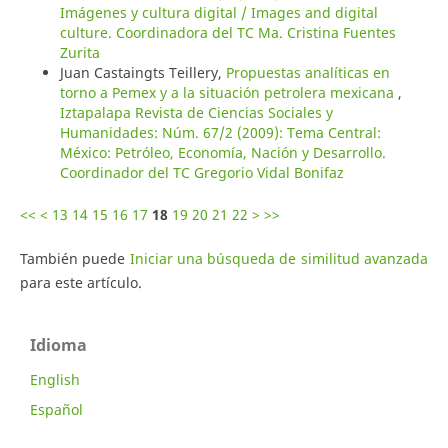
Imágenes y cultura digital / Images and digital
culture. Coordinadora del TC Ma. Cristina Fuentes
Zurita
Juan Castaingts Teillery,
Propuestas analíticas en
torno a Pemex y a la situación petrolera mexicana
,
Iztapalapa Revista de Ciencias Sociales y
Humanidades: Núm. 67/2 (2009): Tema Central:
México: Petróleo, Economía, Nación y Desarrollo.
Coordinador del TC Gregorio Vidal Bonifaz
<<
<
13
14
15
16
17
18
19
20
21
22
>
>>
También puede
Iniciar una búsqueda de similitud avanzada
para este artículo.
Idioma
English
Español