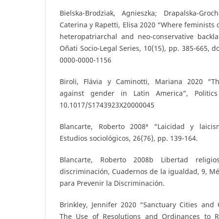
Bielska-Brodziak, Agnieszka; Drapalska-Groc
Caterina y Rapetti, Elisa 2020 “Where feminists 
heteropatriarchal and neo-conservative backla
Oñati Socio-Legal Series, 10(15), pp. 385-665, do
0000-0000-1156
Biroli, Flávia y Caminotti, Mariana 2020 “T
against gender in Latin America”, Politic
10.1017/S1743923X20000045
Blancarte, Roberto 2008ª “Laicidad y laici
Estudios sociológicos, 26(76), pp. 139-164.
Blancarte, Roberto 2008b Libertad religi
discriminación, Cuadernos de la igualdad, 9, Mé
para Prevenir la Discriminación.
Brinkley, Jennifer 2020 “Sanctuary Cities and
The Use of Resolutions and Ordinances to Re