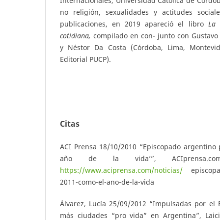
Internacionales, Universidad Católica de Córdob
no religión, sexualidades y actitudes sociale
publicaciones, en 2019 apareció el libro
L
a 
cotidiana,
compilado en con- junto con Gustavo
y Néstor Da Costa (Córdoba, Lima, Montevi
Editorial PUCP).
Citas
ACI Prensa 18/10/2010 “Episcopado argentino 
año de la vida’”, ACIprensa.co
https://www.aciprensa.com/noticias/
episcopad
2011-como-el-ano-de-la-vida
Álvarez, Lucía 25/09/2012 “Impulsadas por el 
más ciudades “pro vida” en Argentina”, Laic