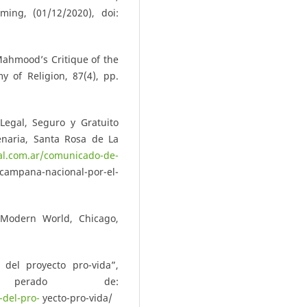
ming, (01/12/2020), doi:
Mahmood’s Critique of the
 of Religion, 87(4), pp.
egal, Seguro y Gratuito
enaria, Santa Rosa de La
al.com.ar/comunicado-de-
campana-nacional-por-el-
 Modern World, Chicago,
 del proyecto pro-vida”,
u- perado de:
-del-pro-
yecto-pro-vida/