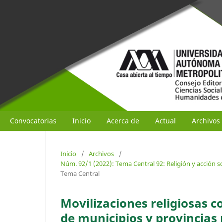
Convocatorias
Inicio
Acerca de
Actual
Archivos
Inicio
/
Archivos
/
Núm. 92/1 (2022): Tema Central 92: Religión y acción s
Tema Central
Movilizaciones religiosas 
de municipios y provincias