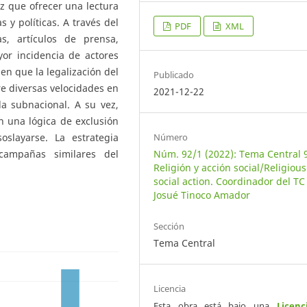
z que ofrecer una lectura
s y políticas. A través del
PDF
XML
s, artículos de prensa,
yor incidencia de actores
 en que la legalización del
Publicado
re diversas velocidades en
2021-12-22
la subnacional. A su vez,
 una lógica de exclusión
Número
slayarse. La estrategia
Núm. 92/1 (2022): Tema Central 
campañas similares del
Religión y acción social/Religiou
social action. Coordinador del TC
Josué Tinoco Amador
Sección
Tema Central
Licencia
Esta obra está bajo una
Licenc