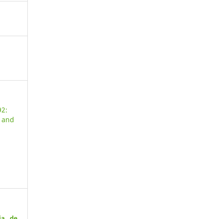
92:
s and
ia de