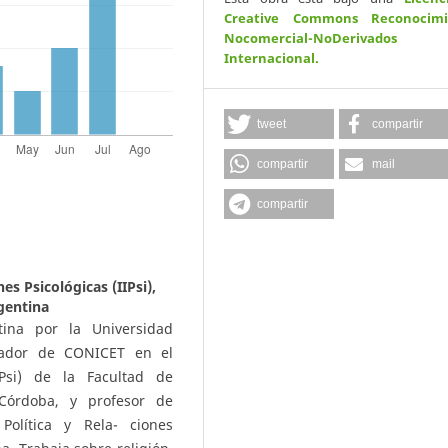
Creative Commons Reconocimi
Nocomercial-NoDerivados
Internacional
.
tweet
compartir
compartir
mail
compartir
es Psicológicas (IIPsi),
gentina
tina por la Universidad
igador de CONICET en el
IIPsi) de la Facultad de
 Córdoba, y profesor de
Política y Rela- ciones