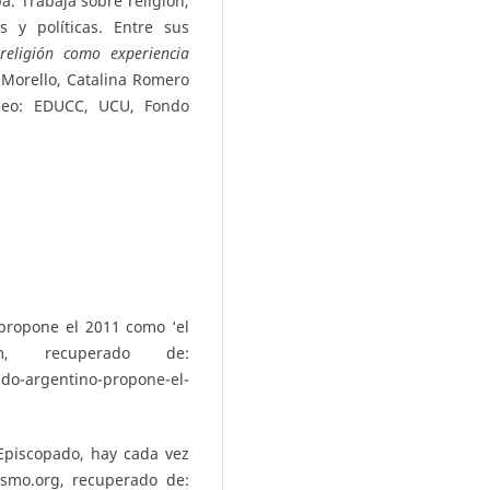
a. Trabaja sobre religión,
s y políticas. Entre sus
religión como experiencia
 Morello, Catalina Romero
deo: EDUCC, UCU, Fondo
propone el 2011 como ‘el
m, recuperado de:
o-argentino-propone-el-
Episcopado, hay cada vez
ismo.org, recuperado de: