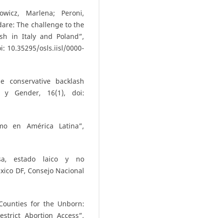
howicz, Marlena; Peroni,
dare: The challenge to the
sh in Italy and Poland”,
i: 10.35295/osls.iisl/0000-
he conservative backlash
s y Gender, 16(1), doi:
smo en América Latina”,
osa, estado laico y no
xico DF, Consejo Nacional
 Counties for the Unborn:
strict Abortion Access”,