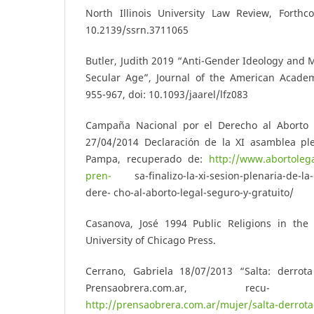
North Illinois University Law Review, Forthco
10.2139/ssrn.3711065
Butler, Judith 2019 “Anti-Gender Ideology and 
Secular Age”, Journal of the American Academy
955-967, doi: 10.1093/jaarel/lfz083
Campaña Nacional por el Derecho al Aborto L
27/04/2014 Declaración de la XI asamblea pl
Pampa, recuperado de:
http://www.abortoleg
pren-
sa-finalizo-la-xi-sesion-plenaria-de-la-
dere- cho-al-aborto-legal-seguro-y-gratuito/
Casanova, José 1994 Public Religions in the
University of Chicago Press.
Cerrano, Gabriela 18/07/2013 “Salta: derrota
Prensaobrera.com.ar, rec
http://prensaobrera.com.ar/mujer/salta-derrota