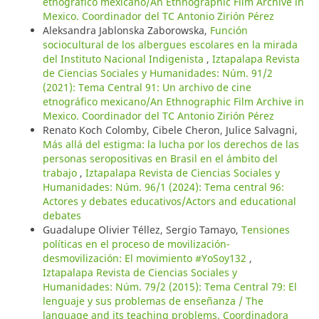
etnográfico mexicano/An Ethnographic Film Archive in
Mexico. Coordinador del TC Antonio Zirión Pérez
Aleksandra Jablonska Zaborowska,
Función
sociocultural de los albergues escolares en la mirada
del Instituto Nacional Indigenista
,
Iztapalapa Revista
de Ciencias Sociales y Humanidades: Núm. 91/2
(2021): Tema Central 91: Un archivo de cine
etnográfico mexicano/An Ethnographic Film Archive in
Mexico. Coordinador del TC Antonio Zirión Pérez
Renato Koch Colomby, Cibele Cheron, Julice Salvagni,
Más allá del estigma: la lucha por los derechos de las
personas seropositivas en Brasil en el ámbito del
trabajo
,
Iztapalapa Revista de Ciencias Sociales y
Humanidades: Núm. 96/1 (2024): Tema central 96:
Actores y debates educativos/Actors and educational
debates
Guadalupe Olivier Téllez, Sergio Tamayo,
Tensiones
políticas en el proceso de movilización-
desmovilización: El movimiento #YoSoy132
,
Iztapalapa Revista de Ciencias Sociales y
Humanidades: Núm. 79/2 (2015): Tema Central 79: El
lenguaje y sus problemas de enseñanza / The
language and its teaching problems. Coordinadora