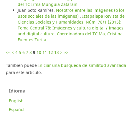
del TC Irma Munguía Zatarain
Juan Soto Ramírez,
Nosotros entre las imágenes (o los
usos sociales de las imágenes)
,
Iztapalapa Revista de
Ciencias Sociales y Humanidades: Núm. 78/1 (2015):
Tema Central 78: Imágenes y cultura digital / Images
and digital culture. Coordinadora del TC Ma. Cristina
Fuentes Zurita
<<
<
4
5
6
7
8
9
10
11
12
13
>
>>
También puede
Iniciar una búsqueda de similitud avanzada
para este artículo.
Idioma
English
Español