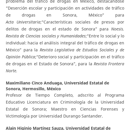
problema del tráfico de drogas en México, destacándose
“Deserción escolar y participación en actividades de tráfico
de drogas en Sonora, México” para
A
c
ta
U
ni
v
e
r
s
i
t
a
ria
;“Características sociales de presos por
delitos de drogas en el estado de Sonora” para
N
oes
i
s
.
Revista de Ciencias sociales y Humanidades
;“Entre lo social y lo
individual: hacia el análisis integral del tráfico de drogas en
México” para la
R
evista
L
e
g
islativa de Estudios Sociales y de
Opinión Pública
;“Deterioro social y participación en el tráfico
de drogas en el Estado de Sonora”, para la
R
e
vista Frontera
Norte.
Maximiliano Cinco Anduaga,
Universidad Estatal de
Sonora, Hermosillo, México
Profesor de Tiempo Completo, adscrito al Programa
Educativo Licenciatura en Criminología de la Universidad
Estatal de Sonora; Maestro en Ciencias Forenses y
Victimología por Universidad Durango Santander.
Alain Higinio Martínez Sauza,
Universidad Estatal de