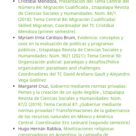
Cristóbal Mendoza,
Presentación del Tema Central del
Número 84: Migración Cualificada
,
Iztapalapa Revista
de Ciencias Sociales y Humanidades: Núm. 84/1
(2018): Tema Central 84: Migración Cualificada/
Skilled Migration. Coordinador del TC Cristóbal
Mendoza (primer semestre)
Myriam Irma Cardozo Brum,
Evidencia: conceptos y
usos en la evaluación de políticas y programas
públicos
,
Iztapalapa Revista de Ciencias Sociales y
Humanidades: Núm. 90/1 (2021): Tema Central 90:
Organización policial: paradojas y desafíos/Police
organization: paradoxes and challenges.
Coordinadores del TC David Arellano Gault y Alejandro
Vega Godínez
Margaret Cruz,
Gobierno mediante normas privadas:
Pemex y la creación de un ejido ilegible
,
Iztapalapa
Revista de Ciencias Sociales y Humanidades: Núm.
87/2 (2019): Tema Central 87: ¿Gobernar mediante
normas privadas? Transformaciones de la gobernanza
de los recursos naturales en México y América
Central. Coordinador Eric Leónard (segundo semestre)
Hugo Hernán Rabbia,
Movilizaciones religiosas
conservadoras en Argentina: la campaña de