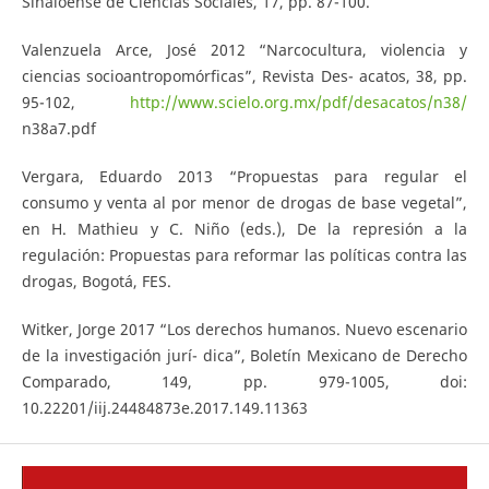
Sinaloense de Ciencias Sociales, 17, pp. 87-100.
Valenzuela Arce, José 2012 “Narcocultura, violencia y
ciencias socioantropomórficas”, Revista Des- acatos, 38, pp.
95-102,
http://www.scielo.org.mx/pdf/desacatos/n38/
n38a7.pdf
Vergara, Eduardo 2013 “Propuestas para regular el
consumo y venta al por menor de drogas de base vegetal”,
en H. Mathieu y C. Niño (eds.), De la represión a la
regulación: Propuestas para reformar las políticas contra las
drogas, Bogotá, FES.
Witker, Jorge 2017 “Los derechos humanos. Nuevo escenario
de la investigación jurí- dica”, Boletín Mexicano de Derecho
Comparado, 149, pp. 979-1005, doi:
10.22201/iij.24484873e.2017.149.11363