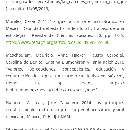
descargas/dossier/estudios/las_carceles_en_mexico_para_que.
(consulta: 11/05/2019).
Morales, César 2011 “La guerra contra el narcotráfico en
México. Debilidad del estado, orden local y fracaso de una
estrategia”, Revista de Ciencias Sociales, 50, pp. 1-35,
https://www.redalyc.org/articulo.oa?id=495950246005
Meschoulam, Mauricio, Anne Hacker, Fausto Carbajal,
Carolina de Benito, Cristina Blumenkron y Tania Raich 2016
“Valores, percepciones, concepciones, educación y
construcción de la paz. Un estudio cualitativo en México”,
Didac, 67, pp. 25-35, https://
biblat.unam.mx/hevila/Didac/2016/no67/4.pdf
Natarén, Carlos y José Caballero 2014 Los principios
constitucionales del nuevo proceso penal acusatorio y oral
mexicano, México, D. F, IIJ-UNAM.
Observatorio Nacional Ciudadano (ONC) 2019 Reporte sobre