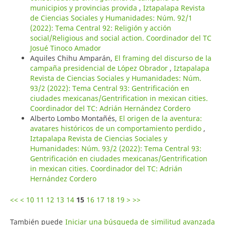
municipios y provincias provida
,
Iztapalapa Revista
de Ciencias Sociales y Humanidades: Núm. 92/1
(2022): Tema Central 92: Religión y acción
social/Religious and social action. Coordinador del TC
Josué Tinoco Amador
Aquiles Chihu Amparán,
El framing del discurso de la
campaña presidencial de López Obrador
,
Iztapalapa
Revista de Ciencias Sociales y Humanidades: Núm.
93/2 (2022): Tema Central 93: Gentrificación en
ciudades mexicanas/Gentrification in mexican cities.
Coordinador del TC: Adrián Hernández Cordero
Alberto Lombo Montañés,
El origen de la aventura:
avatares históricos de un comportamiento perdido
,
Iztapalapa Revista de Ciencias Sociales y
Humanidades: Núm. 93/2 (2022): Tema Central 93:
Gentrificación en ciudades mexicanas/Gentrification
in mexican cities. Coordinador del TC: Adrián
Hernández Cordero
<<
<
10
11
12
13
14
15
16
17
18
19
>
>>
También puede
Iniciar una búsqueda de similitud avanzada