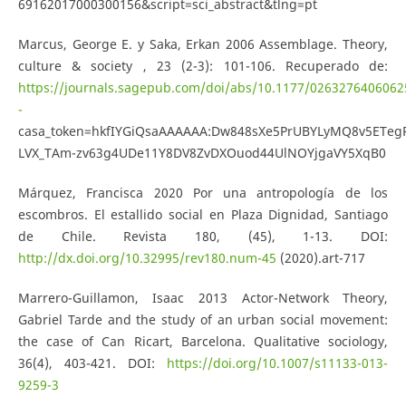
69162017000300156&script=sci_abstract&tlng=pt
Marcus, George E. y Saka, Erkan 2006 Assemblage. Theory,
culture & society , 23 (2-3): 101-106. Recuperado de:
https://journals.sagepub.com/doi/abs/10.1177/0263276406062
-
casa_token=hkfIYGiQsaAAAAAA:Dw848sXe5PrUBYLyMQ8v5ETeg
LVX_TAm-zv63g4UDe11Y8DV8ZvDXOuod44UlNOYjgaVY5XqB0
Márquez, Francisca 2020 Por una antropología de los
escombros. El estallido social en Plaza Dignidad, Santiago
de Chile. Revista 180, (45), 1-13. DOI:
http://dx.doi.org/10.32995/rev180.num-45
(2020).art-717
Marrero-Guillamon, Isaac 2013 Actor-Network Theory,
Gabriel Tarde and the study of an urban social movement:
the case of Can Ricart, Barcelona. Qualitative sociology,
36(4), 403-421. DOI:
https://doi.org/10.1007/s11133-013-
9259-3