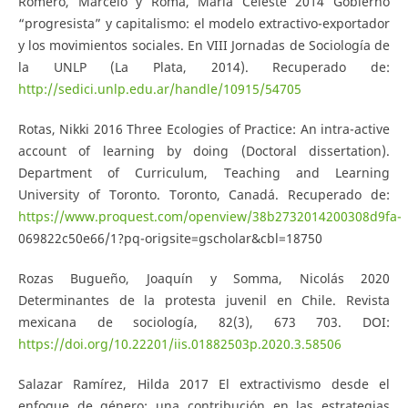
Romero, Marcelo y Romá, María Celeste 2014 Gobierno
“progresista” y capitalismo: el modelo extractivo-exportador
y los movimientos sociales. En VIII Jornadas de Sociología de
la UNLP (La Plata, 2014). Recuperado de:
http://sedici.unlp.edu.ar/handle/10915/54705
Rotas, Nikki 2016 Three Ecologies of Practice: An intra-active
account of learning by doing (Doctoral dissertation).
Department of Curriculum, Teaching and Learning
University of Toronto. Toronto, Canadá. Recuperado de:
https://www.proquest.com/openview/38b2732014200308d9fa-
069822c50e66/1?pq-origsite=gscholar&cbl=18750
Rozas Bugueño, Joaquín y Somma, Nicolás 2020
Determinantes de la protesta juvenil en Chile. Revista
mexicana de sociología, 82(3), 673 703. DOI:
https://doi.org/10.22201/iis.01882503p.2020.3.58506
Salazar Ramírez, Hilda 2017 El extractivismo desde el
enfoque de género: una contribución en las estrategias