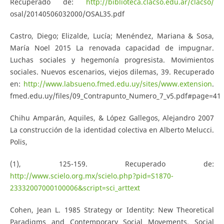
Recuperado de:
http://biblioteca.clacso.edu.ar/clacso/
osal/20140506032000/OSAL35.pdf
Castro, Diego; Elizalde, Lucía; Menéndez, Mariana & Sosa,
María Noel 2015 La renovada capacidad de impugnar.
Luchas sociales y hegemonía progresista. Movimientos
sociales. Nuevos escenarios, viejos dilemas, 39. Recuperado
en:
http://www.labsueno.fmed.edu.uy/sites/www.extension
.
fmed.edu.uy/files/09_Contrapunto_Numero_7_v5.pdf#page=41
Chihu Amparán, Aquiles, & López Gallegos, Alejandro 2007
La construcción de la identidad colectiva en Alberto Melucci.
Polis,
(1), 125-159. Recuperado de:
http://www.scielo.org.mx/scielo.php?pid=S1870-
23332007000100006&script=sci_arttext
Cohen, Jean L. 1985 Strategy or Identity: New Theoretical
Paradigms and Contemporary Social Movements. Social