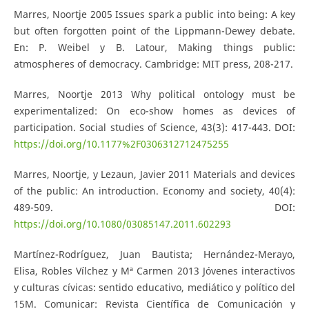
Marres, Noortje 2005 Issues spark a public into being: A key
but often forgotten point of the Lippmann-Dewey debate.
En: P. Weibel y B. Latour, Making things public:
atmospheres of democracy. Cambridge: MIT press, 208-217.
Marres, Noortje 2013 Why political ontology must be
experimentalized: On eco-show homes as devices of
participation. Social studies of Science, 43(3): 417-443. DOI:
https://doi.org/10.1177%2F0306312712475255
Marres, Noortje, y Lezaun, Javier 2011 Materials and devices
of the public: An introduction. Economy and society, 40(4):
489-509. DOI:
https://doi.org/10.1080/03085147.2011.602293
Martínez-Rodríguez, Juan Bautista; Hernández-Merayo,
Elisa, Robles Vílchez y Mª Carmen 2013 Jóvenes interactivos
y culturas cívicas: sentido educativo, mediático y político del
15M. Comunicar: Revista Científica de Comunicación y