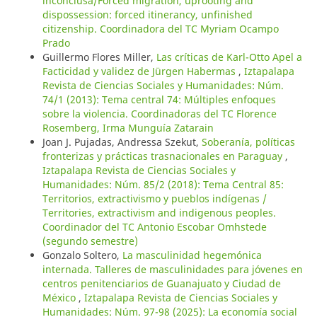
inconclusa/Forced migration, uprooting and
dispossession: forced itinerancy, unfinished
citizenship. Coordinadora del TC Myriam Ocampo
Prado
Guillermo Flores Miller,
Las críticas de Karl-Otto Apel a
Facticidad y validez de Jürgen Habermas
,
Iztapalapa
Revista de Ciencias Sociales y Humanidades: Núm.
74/1 (2013): Tema central 74: Múltiples enfoques
sobre la violencia. Coordinadoras del TC Florence
Rosemberg, Irma Munguía Zatarain
Joan J. Pujadas, Andressa Szekut,
Soberanía, políticas
fronterizas y prácticas trasnacionales en Paraguay
,
Iztapalapa Revista de Ciencias Sociales y
Humanidades: Núm. 85/2 (2018): Tema Central 85:
Territorios, extractivismo y pueblos indígenas /
Territories, extractivism and indigenous peoples.
Coordinador del TC Antonio Escobar Omhstede
(segundo semestre)
Gonzalo Soltero,
La masculinidad hegemónica
internada. Talleres de masculinidades para jóvenes en
centros penitenciarios de Guanajuato y Ciudad de
México
,
Iztapalapa Revista de Ciencias Sociales y
Humanidades: Núm. 97-98 (2025): La economía social