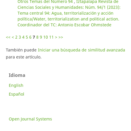
Otros Temas del Número 94
,
Iztapalapa Revista de
Ciencias Sociales y Humanidades: Núm. 94/1 (2023):
Tema central 94: Agua, territorialización y acción
política/Water, territorialization and political action.
Coordinador del TC: Antonio Escobar Ohmstede
<<
<
2
3
4
5
6
7
8
9
10
11
>
>>
También puede
Iniciar una búsqueda de similitud avanzada
para este artículo.
Idioma
English
Español
Open Journal Systems