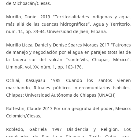
de Michoacán/Ciesas.
Murillo, Daniel 2019 “Territorialidades indígenas y agua,
más allá de las cuencas hidrográficas”, Agua y Territorio,
núm. 14, pp. 33-44, Universidad de Jaén, España.
Murillo Licea, Daniel y Denise Soares Moraes 2017 “Patrones
de manejo y negociación por el agua en parajes tsotsiles de
la ladera sur del volcán Tsonte’vits, Chiapas, México”,
LiminaR, vol. XV, núm. 1, pp. 163-176.
Ochiai, Kasuyasu 1985 Cuando los santos vienen
marchando. Rituales públicos intercomunitarios tsotsiles,
Chiapas: Universidad Autónoma de Chiapas (UNACH)
Raffestin, Claude 2013 Por una geografía del poder, México:
Colomich/Ciesas.
Robledo, Gabriela 1997 Disidencia y Religión. Los
expulsados de San Juan Chamula, Tuxtla Gutié- rrez,