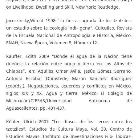
on Livelihood, Dwelling and Skill, New York: Routledge.
Jacorzinsky,Witold 1998 “La tierra sagrada de los tzotziles:
un estudio sobre la ecología indí- gena”, Cuicuilco. Revista
de la Escuela Nacional de Antropología e Historia, México,
ENAH, Nueva Época, Volumen 5, Número 12.
Kauffer, Edith 2009 “Donde el agua de la Nación tiene
dueños: la relación entre agua y tierra en Los Altos de
Chiapas”, en: Aquiles Omar Ávila, Jesús Gómez Serrano,
Antonio Escobar Ohmstede, Martín Sánchez Rodríguez
(coords.), Negociaciones, acuerdos y conflictos en México,
siglos XIX y XX. Agua y tierra. México: El Colegio de
Michoacán/CIESAS/Universidad Autónoma de
Aguascalientes, pp. 401-437.
Köhler, Ulrich 2007 “Los dioses de los cerros entre los
tzotziles”, Estudios de Cultura Maya, Vol. 30, Centro de
Estudios Mayas, Instituto de Investigaciones Filo- lógicas,