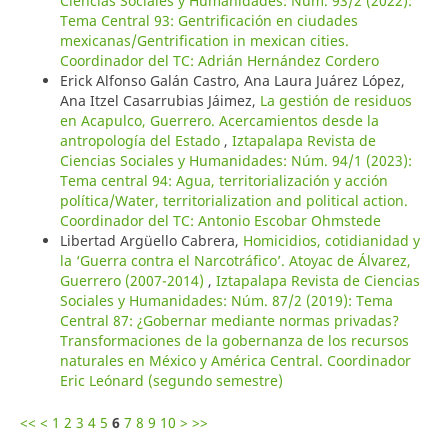
Ciencias Sociales y Humanidades: Núm. 93/2 (2022):
Tema Central 93: Gentrificación en ciudades
mexicanas/Gentrification in mexican cities.
Coordinador del TC: Adrián Hernández Cordero
Erick Alfonso Galán Castro, Ana Laura Juárez López,
Ana Itzel Casarrubias Jáimez,
La gestión de residuos
en Acapulco, Guerrero. Acercamientos desde la
antropología del Estado
,
Iztapalapa Revista de
Ciencias Sociales y Humanidades: Núm. 94/1 (2023):
Tema central 94: Agua, territorialización y acción
política/Water, territorialization and political action.
Coordinador del TC: Antonio Escobar Ohmstede
Libertad Argüello Cabrera,
Homicidios, cotidianidad y
la ‘Guerra contra el Narcotráfico’. Atoyac de Álvarez,
Guerrero (2007-2014)
,
Iztapalapa Revista de Ciencias
Sociales y Humanidades: Núm. 87/2 (2019): Tema
Central 87: ¿Gobernar mediante normas privadas?
Transformaciones de la gobernanza de los recursos
naturales en México y América Central. Coordinador
Eric Leónard (segundo semestre)
<<
<
1
2
3
4
5
6
7
8
9
10
>
>>