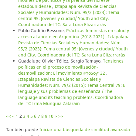
motines de pachucos y la prensa del noreste
estadounidense
,
Iztapalapa Revista de Ciencias
Sociales y Humanidades: Núm. 95/2 (2023): Tema
central 95: Jóvenes y ciudad/ Youth and City.
Coordinadora del TC: Sara Luna Elizarrarás
Pablo Gudiño Bessone,
Prácticas feministas en salud y
acceso al aborto en Argentina (2018-2021)
,
Iztapalapa
Revista de Ciencias Sociales y Humanidades: Núm.
95/2 (2023): Tema central 95: Jóvenes y ciudad/ Youth
and City. Coordinadora del TC: Sara Luna Elizarrarás
Guadalupe Olivier Téllez, Sergio Tamayo,
Tensiones
políticas en el proceso de movilización-
desmovilización: El movimiento #YoSoy132
,
Iztapalapa Revista de Ciencias Sociales y
Humanidades: Núm. 79/2 (2015): Tema Central 79: El
lenguaje y sus problemas de enseñanza / The
language and its teaching problems. Coordinadora
del TC Irma Munguía Zatarain
<<
<
1
2
3
4
5
6
7
8
9
10
>
>>
También puede
Iniciar una búsqueda de similitud avanzada