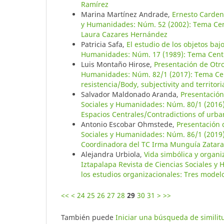
Ramírez
Marina Martínez Andrade,
Ernesto Carden
y Humanidades: Núm. 52 (2002): Tema Centr
Laura Cazares Hernández
Patricia Safa,
El estudio de los objetos baj
Humanidades: Núm. 17 (1989): Tema Centr
Luis Montaño Hirose,
Presentación de Otr
Humanidades: Núm. 82/1 (2017): Tema Centr
resistencia/Body, subjectivity and territor
Salvador Maldonado Aranda,
Presentació
Sociales y Humanidades: Núm. 80/1 (2016)
Espacios Centrales/Contradictions of urban
Antonio Escobar Ohmstede,
Presentación
Sociales y Humanidades: Núm. 86/1 (2019)
Coordinadora del TC Irma Munguía Zatara
Alejandra Urbiola,
Vida simbólica y organi
Iztapalapa Revista de Ciencias Sociales 
los estudios organizacionales: Tres model
<<
<
24
25
26
27
28
29
30
31
>
>>
También puede
Iniciar una búsqueda de simili