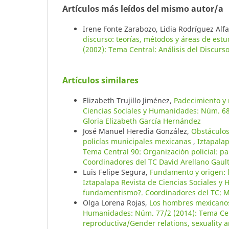
Artículos más leídos del mismo autor/a
Irene Fonte Zarabozo, Lidia Rodríguez Alf
discurso: teorías, métodos y áreas de est
(2002): Tema Central: Análisis del Discurs
Artículos similares
Elizabeth Trujillo Jiménez,
Padecimiento y
Ciencias Sociales y Humanidades: Núm. 68
Gloria Elizabeth García Hernández
José Manuel Heredia González,
Obstáculos 
policías municipales mexicanas
,
Iztapala
Tema Central 90: Organización policial: p
Coordinadores del TC David Arellano Gaul
Luis Felipe Segura,
Fundamento y origen: 
Iztapalapa Revista de Ciencias Sociales y
fundamentismo?. Coordinadores del TC: 
Olga Lorena Rojas,
Los hombres mexicanos
Humanidades: Núm. 77/2 (2014): Tema Cent
reproductiva/Gender relations, sexuality 