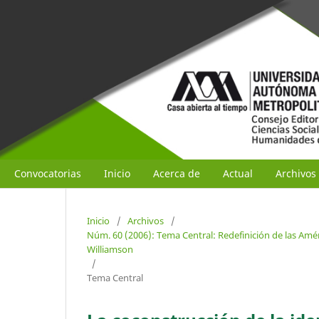
Convocatorias
Inicio
Acerca de
Actual
Archivos
Inicio
/
Archivos
/
Núm. 60 (2006): Tema Central: Redefinición de las Amé
Williamson
/
Tema Central