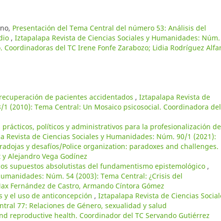
ano,
Presentación del Tema Central del número 53: Análisis del
udio
,
Iztapalapa Revista de Ciencias Sociales y Humanidades: Núm.
o. Coordinadoras del TC Irene Fonfe Zarabozo; Lidia Rodríguez Alfa
 recuperación de pacientes accidentados
,
Iztapalapa Revista de
/1 (2010): Tema Central: Un Mosaico psicosocial. Coordinadora de
prácticos, políticos y administrativos para la profesionalización de
pa Revista de Ciencias Sociales y Humanidades: Núm. 90/1 (2021):
aradojas y desafíos/Police organization: paradoxes and challenges.
t y Alejandro Vega Godínez
los supuestos absolutistas del fundamentismo epistemológico
,
 Humanidades: Núm. 54 (2003): Tema Central: ¿Crisis del
Max Fernández de Castro, Armando Cíntora Gómez
 y el uso de anticoncepción
,
Iztapalapa Revista de Ciencias Social
ral 77: Relaciones de Género, sexualidad y salud
and reproductive health. Coordinador del TC Servando Gutiérrez