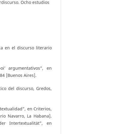
erdiscurso. Ocho estudios
ca en el discurso literario
oi’ argumentativos”, en
-84 [Buenos Aires].
ico del discurso, Gredos,
extualidad”, en Criterios,
erio Navarro, La Habana].
r Intertextualität”, en