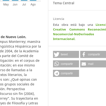
Tema Central
Licencia
Esta obra está bajo una
Licenc
Creative Commons Reconocimi
Nocomercial-NoDerivados
 de Nuevo León.
Internacional
.
ampus Monterrey; maestra
ngüística Hispánica por la
de 2004, de la Academia
tweet
compartir
a parte del Comité de
tigación: en el corpus de
compartir
mail
ntación; en ese mismo
rso de llamadas a la
compartir
xtos literarios, la
es son: ¿Qué opinas con
os grupos sociales de
ión. Perspectiva
iscurso sin fin (2004),
errey”. Su trayectoria en
yes de Filosofía y Letras