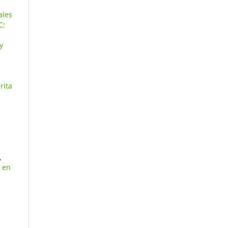
ales
C:
y
rita
,
a en