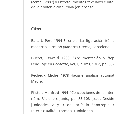
(comp., 2007) y Entretejimientos textuales e int
de la polifonía discursiva (en prensa).
Citas
Ballart, Pere 1994 Eironeia. La figuración iróni
moderno, Sirmio/Quaderns Crema, Barcelona.
Ducrot, Oswald 1988 “Argumentación y ‘top
Lenguaje en Contexto, vol. I, núms. 1 y 2, pp. 63
Pêcheux, Michel 1978 Hacia el análisis automát
Madrid.
Pfister, Manfred 1994 “Concepciones de la intert
núm. 31, enero-junio, pp. 85-108 [trad. Desid
[Unidades 2 y 3 del artículo “Konzepte de
Intertextualität, Formen, Funktionen,