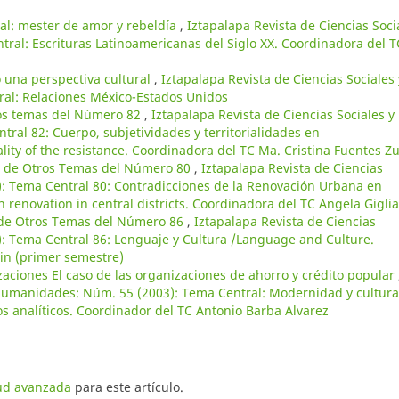
al: mester de amor y rebeldía
,
Iztapalapa Revista de Ciencias Soci
al: Escrituras Latinoamericanas del Siglo XX. Coordinadora del T
o una perspectiva cultural
,
Iztapalapa Revista de Ciencias Sociales 
al: Relaciones México-Estados Unidos
os temas del Número 82
,
Iztapalapa Revista de Ciencias Sociales y
al 82: Cuerpo, subjetividades y territorialidades en
iality of the resistance. Coordinadora del TC Ma. Cristina Fuentes Zu
n de Otros Temas del Número 80
,
Iztapalapa Revista de Ciencias
: Tema Central 80: Contradicciones de la Renovación Urbana en
 renovation in central districts. Coordinadora del TC Angela Giglia
 de Otros Temas del Número 86
,
Iztapalapa Revista de Ciencias
: Tema Central 86: Lenguaje y Cultura /Language and Culture.
in (primer semestre)
zaciones El caso de las organizaciones de ahorro y crédito popular
y Humanidades: Núm. 55 (2003): Tema Central: Modernidad y cultur
os analíticos. Coordinador del TC Antonio Barba Alvarez
tud avanzada
para este artículo.