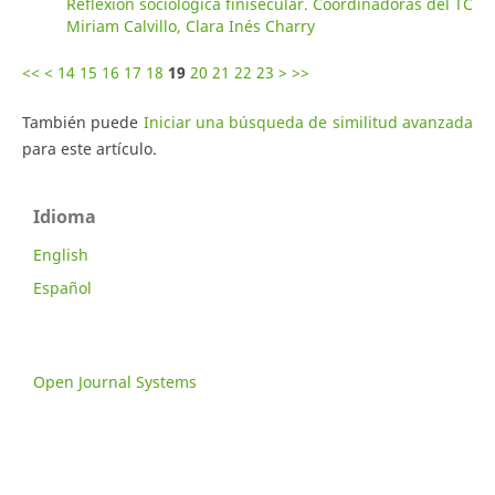
Reflexión sociológica finisecular. Coordinadoras del TC
Miriam Calvillo, Clara Inés Charry
<<
<
14
15
16
17
18
19
20
21
22
23
>
>>
También puede
Iniciar una búsqueda de similitud avanzada
para este artículo.
Idioma
English
Español
Open Journal Systems