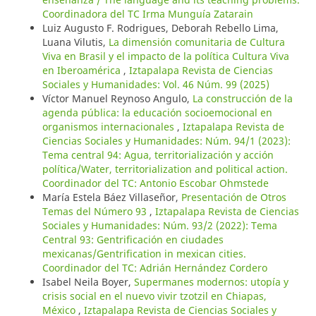
Coordinadora del TC Irma Munguía Zatarain
Luiz Augusto F. Rodrigues, Deborah Rebello Lima,
Luana Vilutis,
La dimensión comunitaria de Cultura
Viva en Brasil y el impacto de la política Cultura Viva
en Iberoamérica
,
Iztapalapa Revista de Ciencias
Sociales y Humanidades: Vol. 46 Núm. 99 (2025)
Víctor Manuel Reynoso Angulo,
La construcción de la
agenda pública: la educación socioemocional en
organismos internacionales
,
Iztapalapa Revista de
Ciencias Sociales y Humanidades: Núm. 94/1 (2023):
Tema central 94: Agua, territorialización y acción
política/Water, territorialization and political action.
Coordinador del TC: Antonio Escobar Ohmstede
María Estela Báez Villaseñor,
Presentación de Otros
Temas del Número 93
,
Iztapalapa Revista de Ciencias
Sociales y Humanidades: Núm. 93/2 (2022): Tema
Central 93: Gentrificación en ciudades
mexicanas/Gentrification in mexican cities.
Coordinador del TC: Adrián Hernández Cordero
Isabel Neila Boyer,
Supermanes modernos: utopía y
crisis social en el nuevo vivir tzotzil en Chiapas,
México
,
Iztapalapa Revista de Ciencias Sociales y