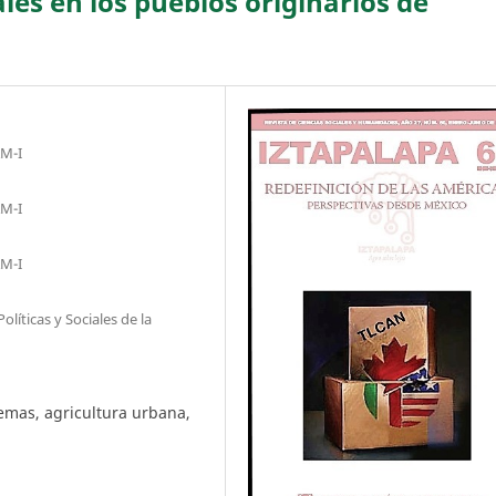
les en los pueblos originarios de
AM-I
AM-I
AM-I
olíticas y Sociales de la
temas, agricultura urbana,