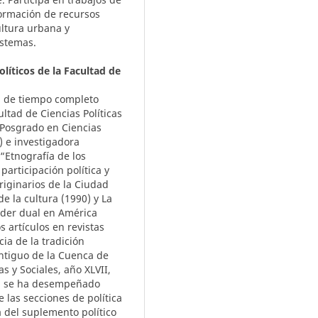
formación de recursos
ultura urbana y
istemas.
líticos de la Facultad de
a de tiempo completo
ultad de Ciencias Políticas
 Posgrado en Ciencias
I) e investigadora
 “Etnografía de los
articipación política y
riginarios de la Ciudad
e la cultura (1990) y La
oder dual en América
 artículos en revistas
ia de la tradición
ntiguo de la Cuenca de
s y Sociales, año XLVII,
én se ha desempeñado
 las secciones de política
a del suplemento político