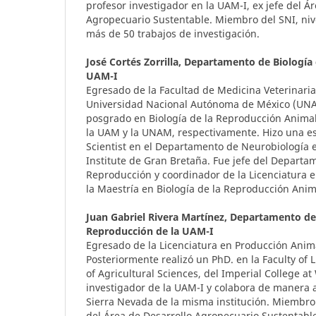
profesor investigador en la UAM-I, ex jefe del Á
Agropecuario Sustentable. Miembro del SNI, nive
más de 50 trabajos de investigación.
José Cortés Zorrilla,
Departamento de Biología 
UAM-I
Egresado de la Facultad de Medicina Veterinaria
Universidad Nacional Autónoma de México (UNA
posgrado en Biología de la Reproducción Anima
la UAM y la UNAM, respectivamente. Hizo una es
Scientist en el Departamento de Neurobiología
Institute de Gran Bretaña. Fue jefe del Departam
Reproducción y coordinador de la Licenciatura 
la Maestría en Biología de la Reproducción Anim
Juan Gabriel Rivera Martínez,
Departamento de 
Reproducción de la UAM-I
Egresado de la Licenciatura en Producción Anim
Posteriormente realizó un PhD. en la Faculty of 
of Agricultural Sciences, del Imperial College at
investigador de la UAM-I y colabora de manera 
Sierra Nevada de la misma institución. Miembro d
del Área de Desarrollo Agropecuario Sustentable