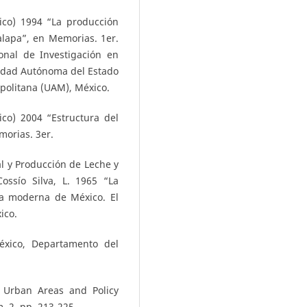
ico) 1994 “La producción
alapa”, en Memorias. 1er.
onal de Investigación en
idad Autónoma del Estado
olitana (UAM), México.
co) 2004 “Estructura del
morias. 3er.
l y Producción de Leche y
ossío Silva, L. 1965 “La
ria moderna de México. El
ico.
xico, Departamento del
, Urban Areas and Policy
. 2, pp. 213-225.