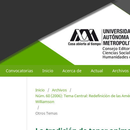
Convocatorias
Inicio
Acerca de
Actual
Archivos
Inicio
/
Archivos
/
Núm. 60 (2006): Tema Central: Redefinición de las Amé
Williamson
/
Otros Temas