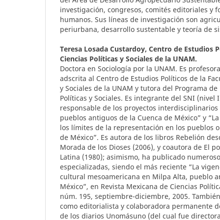
investigación, congresos, comités editoriales y 
humanos. Sus líneas de investigación son agric
periurbana, desarrollo sustentable y teoría de s
Teresa Losada Custardoy,
Centro de Estudios Po
Ciencias Políticas y Sociales de la UNAM.
Doctora en Sociología por la UNAM. Es profesor
adscrita al Centro de Estudios Políticos de la Fac
y Sociales de la UNAM y tutora del Programa de
Políticas y Sociales. Es integrante del SNI (nivel 
responsable de los proyectos interdisciplinarios
pueblos antiguos de la Cuenca de México” y “La p
los límites de la representación en los pueblos o
de México”. Es autora de los libros Rebelión desd
Morada de los Dioses (2006), y coautora de El p
Latina (1980); asimismo, ha publicado numerosos
especializadas, siendo el más reciente “La vigenc
cultural mesoamericana en Milpa Alta, pueblo a
México”, en Revista Mexicana de Ciencias Política
núm. 195, septiembre-diciembre, 2005. Tambi
como editorialista y colaboradora permanente de
de los diarios Unomásuno (del cual fue director