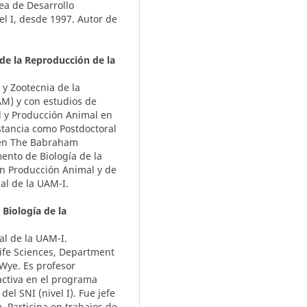
rea de Desarrollo
l I, desde 1997. Autor de
de la Reproducción de la
 y Zootecnia de la
M) y con estudios de
l y Producción Animal en
tancia como Postdoctoral
 en The Babraham
ento de Biología de la
en Producción Animal y de
al de la UAM-I.
Biología de la
al de la UAM-I.
Life Sciences, Department
 Wye. Es profesor
activa en el programa
el SNI (nivel I). Fue jefe
. Participa en trabajos de