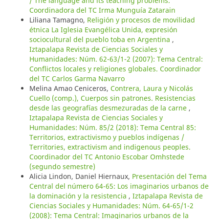
/ The language and its teaching problems.
Coordinadora del TC Irma Munguía Zatarain
Liliana Tamagno,
Religión y procesos de movilidad
étnica La Iglesia Evangélica Unida, expresión
sociocultural del pueblo toba en Argentina
,
Iztapalapa Revista de Ciencias Sociales y
Humanidades: Núm. 62-63/1-2 (2007): Tema Central:
Conflictos locales y religiones globales. Coordinador
del TC Carlos Garma Navarro
Melina Amao Ceniceros,
Contrera, Laura y Nicolás
Cuello (comp.), Cuerpos sin patrones. Resistencias
desde las geografías desmezuradas de la carne
,
Iztapalapa Revista de Ciencias Sociales y
Humanidades: Núm. 85/2 (2018): Tema Central 85:
Territorios, extractivismo y pueblos indígenas /
Territories, extractivism and indigenous peoples.
Coordinador del TC Antonio Escobar Omhstede
(segundo semestre)
Alicia Lindon, Daniel Hiernaux,
Presentación del Tema
Central del número 64-65: Los imaginarios urbanos de
la dominación y la resistencia
,
Iztapalapa Revista de
Ciencias Sociales y Humanidades: Núm. 64-65/1-2
(2008): Tema Central: Imaginarios urbanos de la