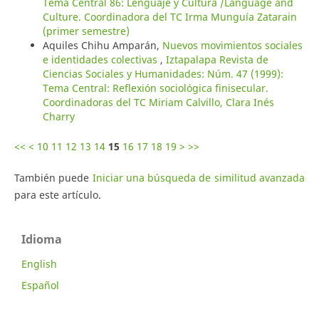
Tema Central 86: Lenguaje y Cultura /Language and
Culture. Coordinadora del TC Irma Munguía Zatarain
(primer semestre)
Aquiles Chihu Amparán,
Nuevos movimientos sociales
e identidades colectivas
,
Iztapalapa Revista de
Ciencias Sociales y Humanidades: Núm. 47 (1999):
Tema Central: Reflexión sociológica finisecular.
Coordinadoras del TC Miriam Calvillo, Clara Inés
Charry
<<
<
10
11
12
13
14
15
16
17
18
19
>
>>
También puede
Iniciar una búsqueda de similitud avanzada
para este artículo.
Idioma
English
Español