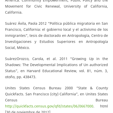
America. Community Empowerment, Public Policy and the
Movement for Civic Renewal, University of California,
California.
Suárez Ávila, Paola 2012 “Política pública migratoria en San
Francisco, California: el gobierno local y el activismo de los
inmigrantes”, tesis de doctorado en Antropología, Centro de
Investigaciones y Estudios Superiores en Antropología
Social, México.
Suárez­Orozco, Carola, et al. 2011 “Growing Up in the
Shadows: The Developmental Implications of Un­ authorized
Status”, en Harvard Educational Review, vol. 81, núm. 3,
otoño, pp. 438­473.
Unites States Census Bureau 2000 “State & County
QuickFacts. San Francisco (city) California”, en Unites States
Census Bureau
http://quickfacts.census.gov/qfd/states/06/0667000
. html
[30 de noviembre de 2012].