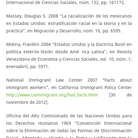
Internacional de Ciencias Sociales, núm. 132, pp. 161­172.
Massey, Douglas S. 2008 “La racialización de los mexicanos
en Estados Unidos: estratificación racial en la teoría y en la
práctica”, en Migración y Desarrollo, núm. 10, pp. 65­95.
Molina, Franklin 2004 “Estados Unidos y la Doctrina Bush en
política exterior.Visión desde Amé­ rica Latina”, en Revista
Venezolana de Economía y Ciencias Sociales, vol. 10, núm. 1,
enero­abril, pp. 59­71.
National Immigrant Law Center 2007 “Facts about
immigrant workers”, en California Immigrant Policy Center
http://www.caimmigrant.org/fast_facts.html
[30 de
noviembre de 2012].
Oficina del Alto Comisionado de las Naciones Unidas para
los Derechos Humanos 1969 “Convención Internacional
sobre la Eliminación de todas las Formas de Discriminación
Racial. Adoptada y abierta a la firma y ratificación por la