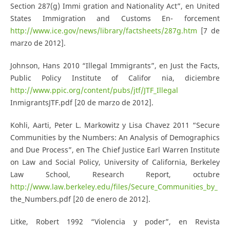
Section 287(g) Immi­ gration and Nationality Act”, en United
States Immigration and Customs En- forcement
http://www.ice.gov/news/library/factsheets/287g.htm
[7 de
marzo de 2012].
Johnson, Hans 2010 “Illegal Immigrants”, en Just the Facts,
Public Policy Institute of Califor­ nia, diciembre
http://www.ppic.org/content/pubs/jtf/JTF_Illegal
InmigrantsJTF.pdf [20 de marzo de 2012].
Kohli, Aarti, Peter L. Markowitz y Lisa Chavez 2011 “Secure
Communities by the Numbers: An Analysis of Demographics
and Due Process”, en The Chief Justice Earl Warren Institute
on Law and Social Policy, University of California, Berkeley
Law School, Research Report, octubre
http://www.law.berkeley.edu/files/Secure_Communities_by_
the_Numbers.pdf [20 de enero de 2012].
Litke, Robert 1992 “Violencia y poder”, en Revista