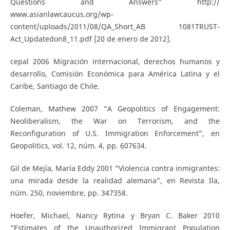
Questions and Answers” http://
www.asianlawcaucus.org/wp­
content/uploads/2011/08/QA_Short_AB­ 1081­TRUST­
Act_Updated­on­8_11.pdf [20 de enero de 2012].
cepal 2006 Migración internacional, derechos humanos y
desarrollo, Comisión Económica para América Latina y el
Caribe, Santiago de Chile.
Coleman, Mathew 2007 “A Geopolitics of Engagement:
Neoliberalism, the War on Terrorism, and the
Reconfiguration of U.S. Immigration Enforcement”, en
Geopolitics, vol. 12, núm. 4, pp. 607­634.
Gil de Mejía, María Eddy 2001 “Violencia contra inmigrantes:
una mirada desde la realidad alemana”, en Revista Ila,
núm. 250, noviembre, pp. 347­358.
Hoefer, Michael, Nancy Rytina y Bryan C. Baker 2010
“Estimates of the Unauthorized Immigrant Population