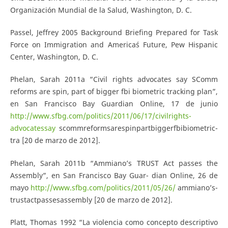
Organización Mundial de la Salud, Washington, D. C.
Passel, Jeffrey 2005 Background Briefing Prepared for Task
Force on Immigration and America´s Future, Pew Hispanic
Center, Washington, D. C.
Phelan, Sarah 2011a “Civil rights advocates say S­Comm
reforms are spin, part of bigger fbi biometric tracking plan”,
en San Francisco Bay Guardian Online, 17 de junio
http://www.sfbg.com/politics/2011/06/17/civil­rights­
advocates­say­
s­comm­reforms­are­spin­part­bigger­fbi­biometric­
tra [20 de marzo de 2012].
Phelan, Sarah 2011b “Ammiano’s TRUST Act passes the
Assembly”, en San Francisco Bay Guar- dian Online, 26 de
mayo
http://www.sfbg.com/politics/2011/05/26/
ammiano’s­
trust­act­passes­assembly [20 de marzo de 2012].
Platt, Thomas 1992 “La violencia como concepto descriptivo