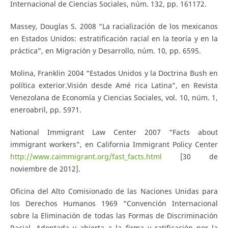
Internacional de Ciencias Sociales, núm. 132, pp. 161­172.
Massey, Douglas S. 2008 “La racialización de los mexicanos
en Estados Unidos: estratificación racial en la teoría y en la
práctica”, en Migración y Desarrollo, núm. 10, pp. 65­95.
Molina, Franklin 2004 “Estados Unidos y la Doctrina Bush en
política exterior.Visión desde Amé­ rica Latina”, en Revista
Venezolana de Economía y Ciencias Sociales, vol. 10, núm. 1,
enero­abril, pp. 59­71.
National Immigrant Law Center 2007 “Facts about
immigrant workers”, en California Immigrant Policy Center
http://www.caimmigrant.org/fast_facts.html
[30 de
noviembre de 2012].
Oficina del Alto Comisionado de las Naciones Unidas para
los Derechos Humanos 1969 “Convención Internacional
sobre la Eliminación de todas las Formas de Discriminación
Racial. Adoptada y abierta a la firma y ratificación por la