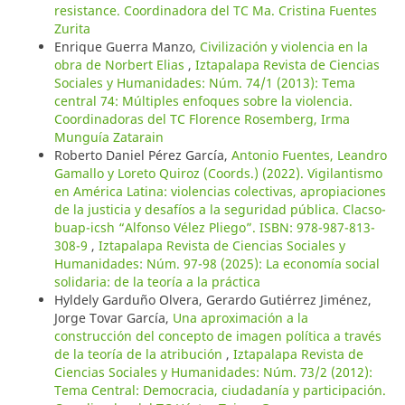
resistance. Coordinadora del TC Ma. Cristina Fuentes
Zurita
Enrique Guerra Manzo,
Civilización y violencia en la
obra de Norbert Elias
,
Iztapalapa Revista de Ciencias
Sociales y Humanidades: Núm. 74/1 (2013): Tema
central 74: Múltiples enfoques sobre la violencia.
Coordinadoras del TC Florence Rosemberg, Irma
Munguía Zatarain
Roberto Daniel Pérez García,
Antonio Fuentes, Leandro
Gamallo y Loreto Quiroz (Coords.) (2022). Vigilantismo
en América Latina: violencias colectivas, apropiaciones
de la justicia y desafíos a la seguridad pública. Clacso-
buap-icsh “Alfonso Vélez Pliego”. ISBN: 978-987-813-
308-9
,
Iztapalapa Revista de Ciencias Sociales y
Humanidades: Núm. 97-98 (2025): La economía social
solidaria: de la teoría a la práctica
Hyldely Garduño Olvera, Gerardo Gutiérrez Jiménez,
Jorge Tovar García,
Una aproximación a la
construcción del concepto de imagen política a través
de la teoría de la atribución
,
Iztapalapa Revista de
Ciencias Sociales y Humanidades: Núm. 73/2 (2012):
Tema Central: Democracia, ciudadanía y participación.