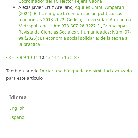
Coordinador del TC Héctor Tejera Gaona
Alexis Javier Cruz Arellano,
Aquiles Chihu Amparán
(2024). El framing de la comunicación política. Las
mañaneras 2018-2022. Gedisa; Universidad Autónoma
Metropolitana. isbn: 978-607-28-3227-5
,
Iztapalapa
Revista de Ciencias Sociales y Humanidades: Núm. 97-
98 (2025): La economía social solidaria: de la teoría a
la práctica
<<
<
7
8
9
10
11
12
13
14
15
16
>
>>
También puede
Iniciar una búsqueda de similitud avanzada
para este artículo.
Idioma
English
Español