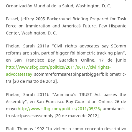
Organización Mundial de la Salud, Washington, D. C.
Passel, Jeffrey 2005 Background Briefing Prepared for Task
Force on Immigration and America´s Future, Pew Hispanic
Center, Washington, D. C.
Phelan, Sarah 2011a “Civil rights advocates say S­Comm
reforms are spin, part of bigger fbi biometric tracking plan”,
en San Francisco Bay Guardian Online, 17 de junio
http://www.sfbg.com/politics/2011/06/17/civil­rights­
advocates­say­
s­comm­reforms­are­spin­part­bigger­fbi­biometric­
tra [20 de marzo de 2012].
Phelan, Sarah 2011b “Ammiano’s TRUST Act passes the
Assembly”, en San Francisco Bay Guar- dian Online, 26 de
mayo
http://www.sfbg.com/politics/2011/05/26/
ammiano’s­
trust­act­passes­assembly [20 de marzo de 2012].
Platt, Thomas 1992 “La violencia como concepto descriptivo