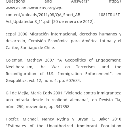
Questions and Answers” http://
www.asianlawcaucus.org/wp­
content/uploads/2011/08/QA_Short_AB­ 1081­TRUST­
Act_Updated­on­8_11.pdf [20 de enero de 2012].
cepal 2006 Migración internacional, derechos humanos y
desarrollo, Comisión Económica para América Latina y el
Caribe, Santiago de Chile.
Coleman, Mathew 2007 “A Geopolitics of Engagement:
Neoliberalism, the War on Terrorism, and the
Reconfiguration of U.S. Immigration Enforcement”, en
Geopolitics, vol. 12, núm. 4, pp. 607­634.
Gil de Mejía, María Eddy 2001 “Violencia contra inmigrantes:
una mirada desde la realidad alemana”, en Revista Ila,
núm. 250, noviembre, pp. 347­358.
Hoefer, Michael, Nancy Rytina y Bryan C. Baker 2010
“Estimates of the Unauthorized Immigrant Population