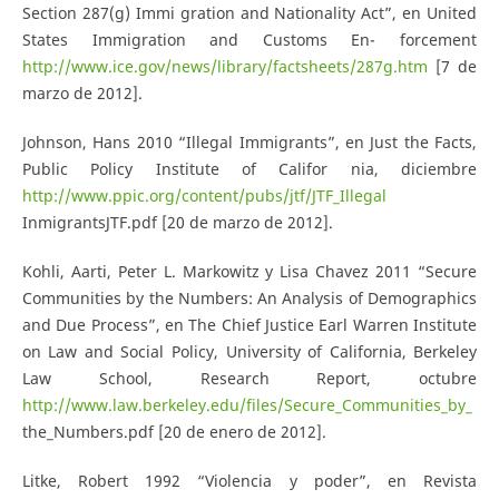
Section 287(g) Immi­ gration and Nationality Act”, en United
States Immigration and Customs En- forcement
http://www.ice.gov/news/library/factsheets/287g.htm
[7 de
marzo de 2012].
Johnson, Hans 2010 “Illegal Immigrants”, en Just the Facts,
Public Policy Institute of Califor­ nia, diciembre
http://www.ppic.org/content/pubs/jtf/JTF_Illegal
InmigrantsJTF.pdf [20 de marzo de 2012].
Kohli, Aarti, Peter L. Markowitz y Lisa Chavez 2011 “Secure
Communities by the Numbers: An Analysis of Demographics
and Due Process”, en The Chief Justice Earl Warren Institute
on Law and Social Policy, University of California, Berkeley
Law School, Research Report, octubre
http://www.law.berkeley.edu/files/Secure_Communities_by_
the_Numbers.pdf [20 de enero de 2012].
Litke, Robert 1992 “Violencia y poder”, en Revista