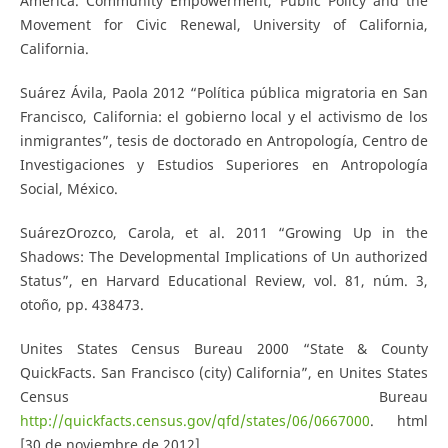
America. Community Empowerment, Public Policy and the
Movement for Civic Renewal, University of California,
California.
Suárez Ávila, Paola 2012 “Política pública migratoria en San
Francisco, California: el gobierno local y el activismo de los
inmigrantes”, tesis de doctorado en Antropología, Centro de
Investigaciones y Estudios Superiores en Antropología
Social, México.
Suárez­Orozco, Carola, et al. 2011 “Growing Up in the
Shadows: The Developmental Implications of Un­ authorized
Status”, en Harvard Educational Review, vol. 81, núm. 3,
otoño, pp. 438­473.
Unites States Census Bureau 2000 “State & County
QuickFacts. San Francisco (city) California”, en Unites States
Census Bureau
http://quickfacts.census.gov/qfd/states/06/0667000
. html
[30 de noviembre de 2012].