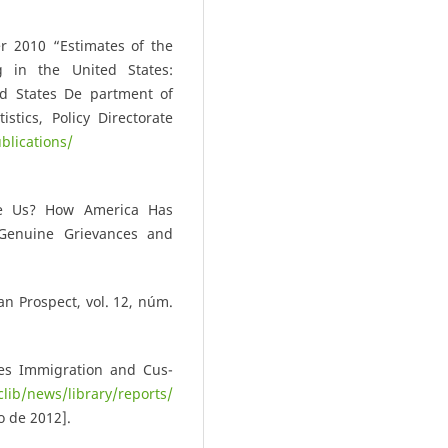
r 2010 “Estimates of the
g in the United States:
d States De­ partment of
stics, Policy Directorate
blications/
ke Us? How America Has
Genuine Grievances and
n Prospect, vol. 12, núm.
ates Immigration and Cus­
lib/news/library/reports/
o de 2012].