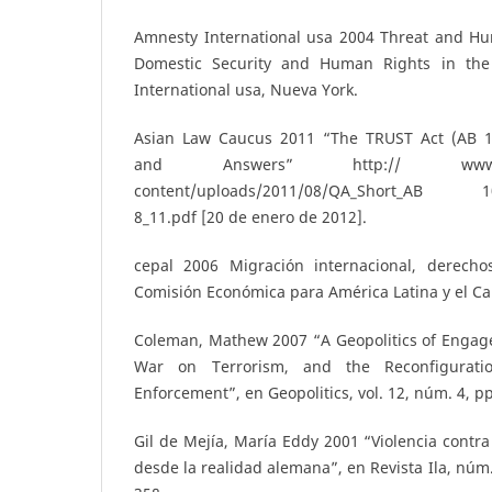
Amnesty International usa 2004 Threat and Humil
Domestic Security and Human Rights in the
International usa, Nueva York.
Asian Law Caucus 2011 “The TRUST Act (AB 1
and Answers” http:// www.asian
content/uploads/2011/08/QA_Short_AB­ 1081
8_11.pdf [20 de enero de 2012].
cepal 2006 Migración internacional, derecho
Comisión Económica para América Latina y el Car
Coleman, Mathew 2007 “A Geopolitics of Engage
War on Terrorism, and the Reconfigurati
Enforcement”, en Geopolitics, vol. 12, núm. 4, pp
Gil de Mejía, María Eddy 2001 “Violencia contr
desde la realidad alemana”, en Revista Ila, núm