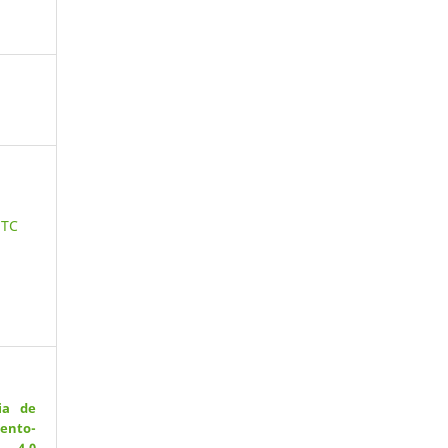
 TC
ia de
ento-
 4.0