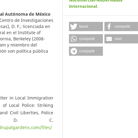
Internacional
.
nal Autónoma de México
 Centro de Investigaciones
as), D. F.; licenciada en
tweet
compartir
al en el Institute of
ornia, Berkeley (2008-
compartir
mail
unam y miembro del
ón son política pública
compartir
tter in Local Immigration
of Local Police: Striking
d Civil Liberties, Police
gton, D. C.
.drupalgardens.com/files/