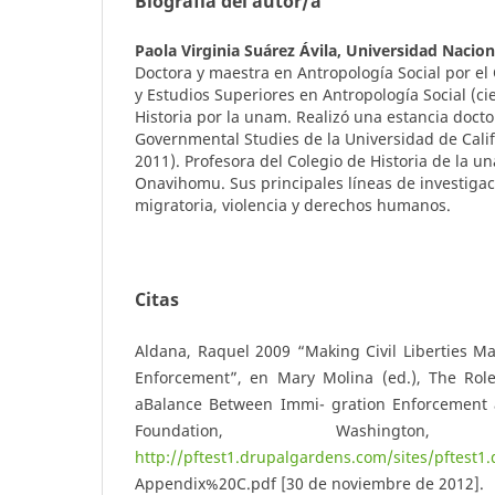
Biografía del autor/a
Paola Virginia Suárez Ávila,
Universidad Nacio
Doctora y maestra en Antropología Social por el
y Estudios Superiores en Antropología Social (cies
Historia por la unam. Realizó una estancia doctor
Governmental Studies de la Universidad de Calif
2011). Profesora del Colegio de Historia de la 
Onavihomu. Sus principales líneas de investigaci
migratoria, violencia y derechos humanos.
Citas
Aldana, Raquel 2009 “Making Civil Liberties Ma
Enforcement”, en Mary Molina (ed.), The Role 
aBalance Between Immi- gration Enforcement an
Foundation, Washin
http://pftest1.drupalgardens.com/sites/pftest1
Appendix%20C.pdf [30 de noviembre de 2012].