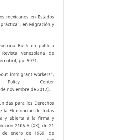
los mexicanos en Estados
a práctica”, en Migración y
octrina Bush en política
n Revista Venezolana de
ro­abril, pp. 59­71.
bout immigrant workers”,
Policy Center
 de noviembre de 2012].
Unidas para los Derechos
 la Eliminación de todas
a y abierta a la firma y
lución 2106 A (XX), de 21
4 de enero de 1969, de