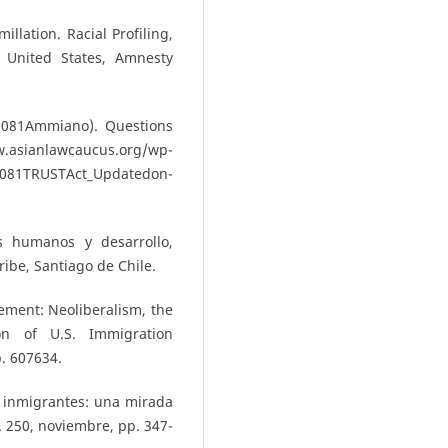
lation. Racial Profiling,
 United States, Amnesty
081­Ammiano). Questions
lawcaucus.org/wp­
­TRUST­Act_Updated­on­
s humanos y desarrollo,
ibe, Santiago de Chile.
ment: Neoliberalism, the
on of U.S. Immigration
. 607­634.
a inmigrantes: una mirada
. 250, noviembre, pp. 347­