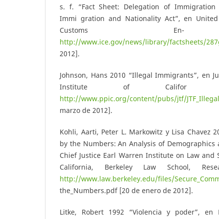
s. f. “Fact Sheet: Delegation of Immigration 
Immi­ gration and Nationality Act”, en Unite
Customs En- f
http://www.ice.gov/news/library/factsheets/28
2012].
Johnson, Hans 2010 “Illegal Immigrants”, en Jus
Institute of Califor­ n
http://www.ppic.org/content/pubs/jtf/JTF_Illega
marzo de 2012].
Kohli, Aarti, Peter L. Markowitz y Lisa Chavez
by the Numbers: An Analysis of Demographics 
Chief Justice Earl Warren Institute on Law and S
California, Berkeley Law School, Rese
http://www.law.berkeley.edu/files/Secure_Comm
the_Numbers.pdf [20 de enero de 2012].
Litke, Robert 1992 “Violencia y poder”, en 