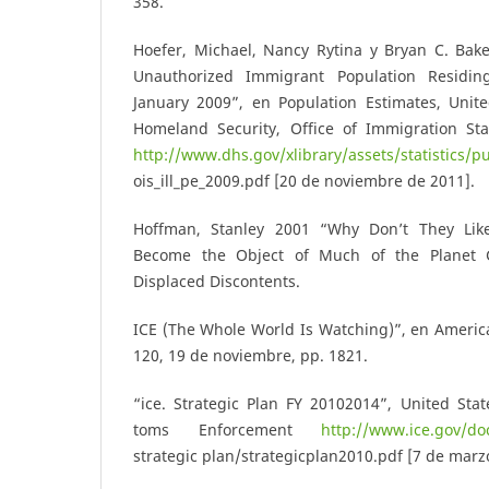
358.
Hoefer, Michael, Nancy Rytina y Bryan C. Bake
Unauthorized Immigrant Population Residin
January 2009”, en Population Estimates, Unite
Homeland Security, Office of Immigration Stati
http://www.dhs.gov/xlibrary/assets/statistics/pu
ois_ill_pe_2009.pdf [20 de noviembre de 2011].
Hoffman, Stanley 2001 “Why Don’t They Li
Become the Object of Much of the Planet 
Displaced Discontents.
ICE (The Whole World Is Watching)”, en America
120, 19 de noviembre, pp. 18­21.
“ice. Strategic Plan FY 2010­2014”, United St
toms Enforcement
http://www.ice.gov/doc
strategic plan/strategic­plan­2010.pdf [7 de marz