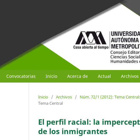
Convocatorias
Inicio
Acerca de
Actual
Archivos
Inicio
/
Archivos
/
Núm. 72/1 (2012): Tema Central: 
Tema Central
El perfil racial: la impercep
de los inmigrantes