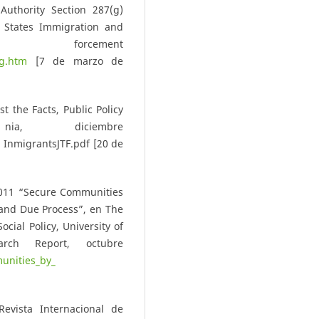
Authority Section 287(g)
d States Immigration and
orcement
7g.htm
[7 de marzo de
t the Facts, Public Policy
ia, diciembre
l
InmigrantsJTF.pdf [20 de
 2011 “Secure Communities
and Due Process”, en The
ocial Policy, University of
arch Report, octubre
unities_by_
Revista Internacional de