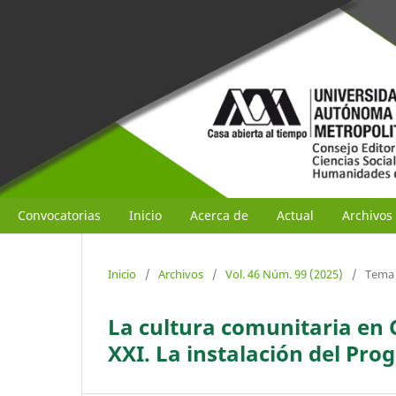
Convocatorias
Inicio
Acerca de
Actual
Archivos
Inicio
/
Archivos
/
Vol. 46 Núm. 99 (2025)
/
Tema 
La cultura comunitaria en Ch
XXI. La instalación del Pr