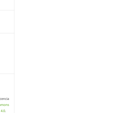
encia
mons
 4.0
.