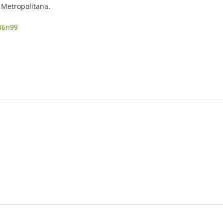
 Metropolitana.
a46n99