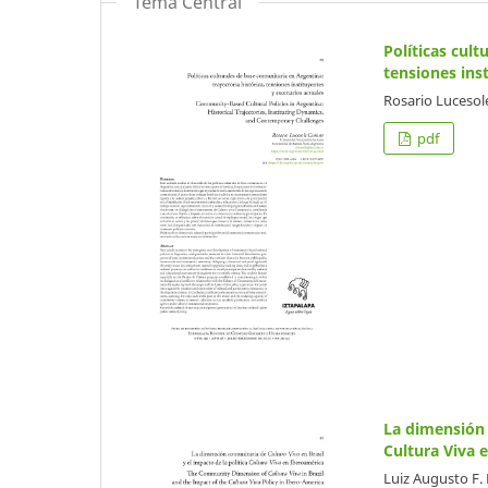
Tema Central
Políticas cult
tensiones ins
Rosario Lucesol
pdf
La dimensión c
Cultura Viva 
Luiz Augusto F.