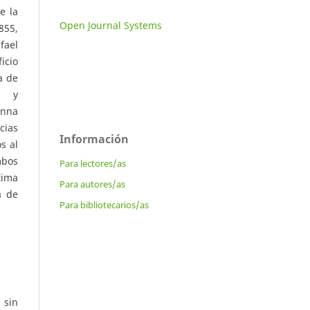
e la
Open Journal Systems
855,
fael
icio
a de
y
inna
cias
Información
s al
mbos
Para lectores/as
tima
Para autores/as
a de
Para bibliotecarios/as
 sin