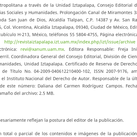
opolitana a través de la Unidad Iztapalapa, Consejo Editorial d
cias Sociales y Humanidades. Prolongación Canal de Miramontes 3
nda San Juan de Dios, Alcaldía Tlalpan, C.P. 14387 y Av. San Ra
6, Col. Vicentina, Alcaldía Iztapalapa, 09340, Ciudad de México, Edif
 cubículo H-213, México, teléfonos 55 5804-4755, Página electrónic
a:
http://revistaiztapalapa.izt.uam.mx/index.php/izt/issue/archive
ectrónica:
revi@xanum.uam.mx
. Editora Responsable: Freja In
rril. Coordinadora General del Consejo Editorial, División de Cien
manidades, Unidad Iztapalapa. Certificado de Reserva de Derecho
o de Título No. 04-2009-040612210400-102, ISSN 2007-9176, a
 el Instituto Nacional del Derecho de Autor. Responsable de la úl
n de este número: Daliana del Carmen Rodríguez Campos. Fech
amaño del archivo: 2.5 MB.
sariamente reflejan la postura del editor de la publicación.
 total o parcial de los contenidos e imágenes de la publicación