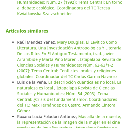
Humanidades: Núm. 27 (1992): Tema Central: En torno
al debate ecológico. Coordinadora del TC Teresa
Kwiatkowska-Szatzschneider
Artículos similares
Raúl Méndez Yáñez,
Mary Douglas, El Levítico Como
Literatura. Una Investigación Antropológica Y Literaria
De Los Ritos En El Antiguo Testamento, trad. Javier
Arrambide y Marta Pino Moren
,
Iztapalapa Revista de
Ciencias Sociales y Humanidades: Núm. 62-63/1-2
(2007): Tema Central: Conflictos locales y religiones
globales. Coordinador del TC Carlos Garma Navarro
Luis de la Peña,
La descripción cuántica es no local. La
naturaleza es local
,
Iztapalapa Revista de Ciencias
Sociales y Humanidades: Núm. 54 (2003): Tema
Central: ¿Crisis del fundamentismo?. Coordinadores
del TC: Max Fernández de Castro, Armando Cíntora
Gómez
Roxana Lucía Foladori Antúnez,
Más allá de la muerte,
la representación de la imagen de la mujer en el cine
mexicano de los años treinta
,
Iztapalapa Revista de