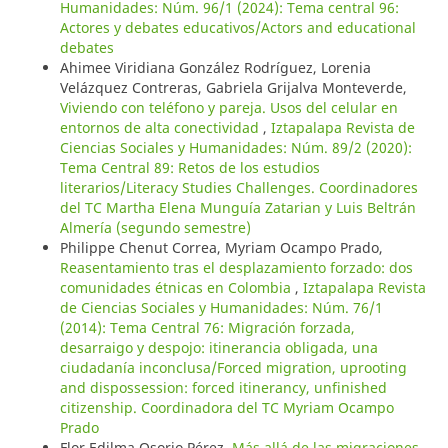
Humanidades: Núm. 96/1 (2024): Tema central 96:
Actores y debates educativos/Actors and educational
debates
Ahimee Viridiana González Rodríguez, Lorenia
Velázquez Contreras, Gabriela Grijalva Monteverde,
Viviendo con teléfono y pareja. Usos del celular en
entornos de alta conectividad
,
Iztapalapa Revista de
Ciencias Sociales y Humanidades: Núm. 89/2 (2020):
Tema Central 89: Retos de los estudios
literarios/Literacy Studies Challenges. Coordinadores
del TC Martha Elena Munguía Zatarian y Luis Beltrán
Almería (segundo semestre)
Philippe Chenut Correa, Myriam Ocampo Prado,
Reasentamiento tras el desplazamiento forzado: dos
comunidades étnicas en Colombia
,
Iztapalapa Revista
de Ciencias Sociales y Humanidades: Núm. 76/1
(2014): Tema Central 76: Migración forzada,
desarraigo y despojo: itinerancia obligada, una
ciudadanía inconclusa/Forced migration, uprooting
and dispossession: forced itinerancy, unfinished
citizenship. Coordinadora del TC Myriam Ocampo
Prado
Flor Edilma Osorio Pérez,
Más allá de las migraciones