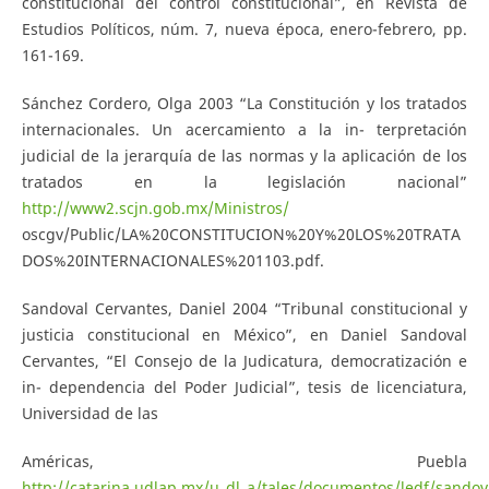
constitucional del control constitucional”, en Revista de
Estudios Políticos, núm. 7, nueva época, enero-febrero, pp.
161-169.
Sánchez Cordero, Olga 2003 “La Constitución y los tratados
internacionales. Un acercamiento a la in- terpretación
judicial de la jerarquía de las normas y la aplicación de los
tratados en la legislación nacional”
http://www2.scjn.gob.mx/Ministros/
oscgv/Public/LA%20CONSTITUCION%20Y%20LOS%20TRATA
DOS%20INTERNACIONALES%201103.pdf.
Sandoval Cervantes, Daniel 2004 “Tribunal constitucional y
justicia constitucional en México”, en Daniel Sandoval
Cervantes, “El Consejo de la Judicatura, democratización e
in- dependencia del Poder Judicial”, tesis de licenciatura,
Universidad de las
Américas, Puebla
http://catarina.udlap.mx/u_dl_a/tales/documentos/ledf/sandov