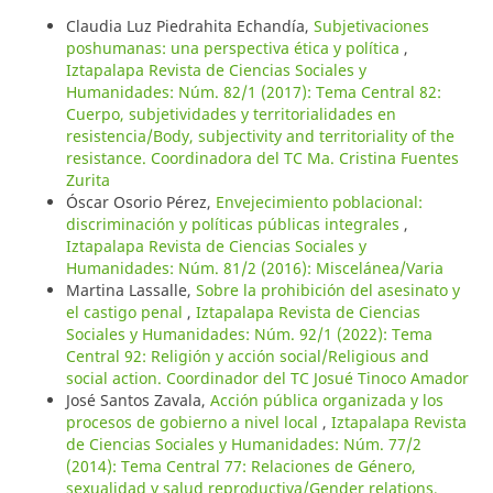
Claudia Luz Piedrahita Echandía,
Subjetivaciones
poshumanas: una perspectiva ética y política
,
Iztapalapa Revista de Ciencias Sociales y
Humanidades: Núm. 82/1 (2017): Tema Central 82:
Cuerpo, subjetividades y territorialidades en
resistencia/Body, subjectivity and territoriality of the
resistance. Coordinadora del TC Ma. Cristina Fuentes
Zurita
Óscar Osorio Pérez,
Envejecimiento poblacional:
discriminación y políticas públicas integrales
,
Iztapalapa Revista de Ciencias Sociales y
Humanidades: Núm. 81/2 (2016): Miscelánea/Varia
Martina Lassalle,
Sobre la prohibición del asesinato y
el castigo penal
,
Iztapalapa Revista de Ciencias
Sociales y Humanidades: Núm. 92/1 (2022): Tema
Central 92: Religión y acción social/Religious and
social action. Coordinador del TC Josué Tinoco Amador
José Santos Zavala,
Acción pública organizada y los
procesos de gobierno a nivel local
,
Iztapalapa Revista
de Ciencias Sociales y Humanidades: Núm. 77/2
(2014): Tema Central 77: Relaciones de Género,
sexualidad y salud reproductiva/Gender relations,