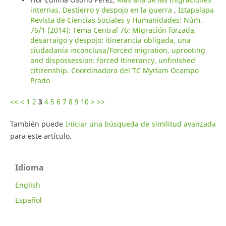
internas. Destierro y despojo en la guerra
,
Iztapalapa
Revista de Ciencias Sociales y Humanidades: Núm.
76/1 (2014): Tema Central 76: Migración forzada,
desarraigo y despojo: itinerancia obligada, una
ciudadanía inconclusa/Forced migration, uprooting
and dispossession: forced itinerancy, unfinished
citizenship. Coordinadora del TC Myriam Ocampo
Prado
<<
<
1
2
3
4
5
6
7
8
9
10
>
>>
También puede
Iniciar una búsqueda de similitud avanzada
para este artículo.
Idioma
English
Español