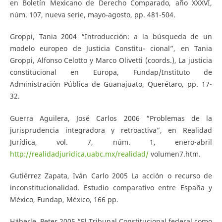
en Boletín Mexicano de Derecho Comparado, año XXXVI,
núm. 107, nueva serie, mayo-agosto, pp. 481-504.
Groppi, Tania 2004 “Introducción: a la búsqueda de un
modelo europeo de Justicia Constitu- cional”, en Tania
Groppi, Alfonso Celotto y Marco Olivetti (coords.), La justicia
constitucional en Europa, Fundap/Instituto de
Administración Pública de Guanajuato, Querétaro, pp. 17-
32.
Guerra Aguilera, José Carlos 2006 “Problemas de la
jurisprudencia integradora y retroactiva”, en Realidad
Jurídica, vol. 7, núm. 1, enero-abril
http://realidadjuridica.uabc.mx/realidad/
volumen7.htm.
Gutiérrez Zapata, Iván Carlo 2005 La acción o recurso de
inconstitucionalidad. Estudio comparativo entre España y
México, Fundap, México, 166 pp.
Häberle, Peter 2005 “El Tribunal Constitucional federal como