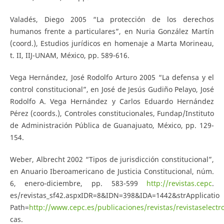
Valadés, Diego 2005 “La protección de los derechos
humanos frente a particulares”, en Nuria González Martín
(coord.), Estudios jurídicos en homenaje a Marta Morineau,
t. II, IIJ-UNAM, México, pp. 589-616.
Vega Hernández, José Rodolfo Arturo 2005 “La defensa y el
control constitucional”, en José de Jesús Gudiño Pelayo, José
Rodolfo A. Vega Hernández y Carlos Eduardo Hernández
Pérez (coords.), Controles constitucionales, Fundap/Instituto
de Administración Pública de Guanajuato, México, pp. 129-
154.
Weber, Albrecht 2002 “Tipos de jurisdicción constitucional”,
en Anuario Iberoamericano de Justicia Constitucional, núm.
6, enero-diciembre, pp. 583-599
http://revistas.cepc
.
es/revistas_sf42.aspxIDR=8&IDN=398&IDA=1442&strApplicatio
Path=
http://www.cepc.es/publicaciones/revistas/revistaselectr
cas.