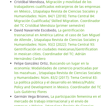
Cristóbal Mendoza,
Migración y movilidad de los
trabajadores cualificados extranjeros de las empresas
en México
,
Iztapalapa Revista de Ciencias Sociales y
Humanidades: Núm. 84/1 (2018): Tema Central 84:
Migración Cualificada/ Skilled Migration. Coordinador
del TC Cristóbal Mendoza (primer semestre)
David Navarrete Escobedo,
La gentrificación
trasnacional en América Latina: el caso de San Miguel
de Allende
,
Iztapalapa Revista de Ciencias Sociales y
Humanidades: Núm. 93/2 (2022): Tema Central 93:
Gentrificación en ciudades mexicanas/Gentrification
in mexican cities. Coordinador del TC: Adrián
Hernández Cordero
Felipe González Ortiz,
Buscando un lugar en la
economía: Modalidades de comercio practicadas por
los mazahuas
,
Iztapalapa Revista de Ciencias Sociales
y Humanidades: Núm. 83/2 (2017): Tema Central 83:
La política pública y el desarrollo en México/Public
Policy and Development in Mexico. Coordinador del TC
Luis Gutiérrez Flores
Germán Vega Briones,
La participación femenina en el
mercado de trabajo internacional y el envío de
remesas a México
,
Iztapalapa Revista de Ciencias