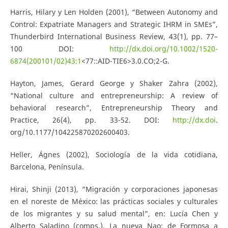
Harris, Hilary y Len Holden (2001), “Between Autonomy and
Control: Expatriate Managers and Strategic IHRM in SMEs”,
Thunderbird International Business Review, 43(1), pp. 77–
100 DOI:
http://dx.doi.org/10.1002/1520-
6874(200101/02)43:1
<77::AID-TIE6>3.0.CO;2-G.
Hayton, James, Gerard George y Shaker Zahra (2002),
“National culture and entrepreneurship: A review of
behavioral research”, Entrepreneurship Theory and
Practice, 26(4), pp. 33-52. DOI:
http://dx.doi
.
org/10.1177/104225870202600403.
Heller, Ágnes (2002), Sociología de la vida cotidiana,
Barcelona, Península.
Hirai, Shinji (2013), “Migración y corporaciones japonesas
en el noreste de México: las prácticas sociales y culturales
de los migrantes y su salud mental”, en: Lucía Chen y
Alberto Saladino (comps.), La nueva Nao: de Formosa a