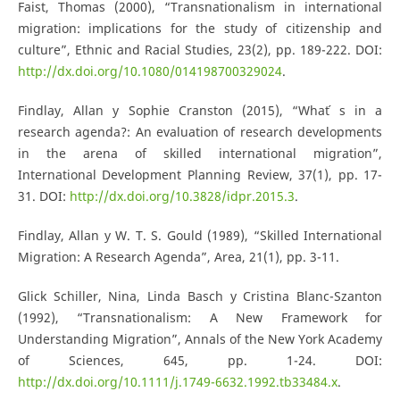
Faist, Thomas (2000), “Transnationalism in international
migration: implications for the study of citizenship and
culture”, Ethnic and Racial Studies, 23(2), pp. 189-222. DOI:
http://dx.doi.org/10.1080/014198700329024
.
Findlay, Allan y Sophie Cranston (2015), “What ́s in a
research agenda?: An evaluation of research developments
in the arena of skilled international migration”,
International Development Planning Review, 37(1), pp. 17-
31. DOI:
http://dx.doi.org/10.3828/idpr.2015.3
.
Findlay, Allan y W. T. S. Gould (1989), “Skilled International
Migration: A Research Agenda”, Area, 21(1), pp. 3-11.
Glick Schiller, Nina, Linda Basch y Cristina Blanc-Szanton
(1992), “Transnationalism: A New Framework for
Understanding Migration”, Annals of the New York Academy
of Sciences, 645, pp. 1-24. DOI:
http://dx.doi.org/10.1111/j.1749-6632.1992.tb33484.x
.