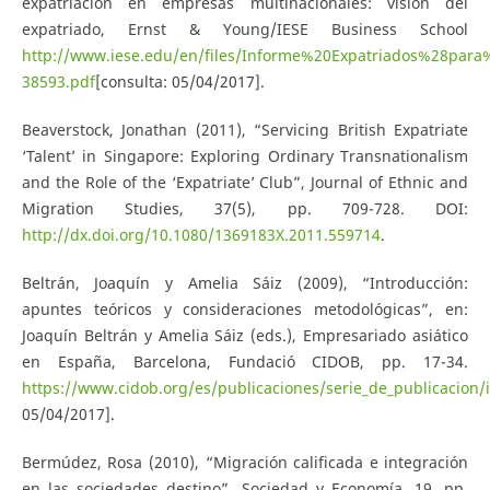
expatriación en empresas multinacionales: visión del
expatriado, Ernst & Young/IESE Business School
http://www.iese.edu/en/files/Informe%20Expatriados%28par
38593.pdf
[consulta: 05/04/2017].
Beaverstock, Jonathan (2011), “Servicing British Expatriate
‘Talent’ in Singapore: Exploring Ordinary Transnationalism
and the Role of the ‘Expatriate’ Club”, Journal of Ethnic and
Migration Studies, 37(5), pp. 709-728. DOI:
http://dx.doi.org/10.1080/1369183X.2011.559714
.
Beltrán, Joaquín y Amelia Sáiz (2009), “Introducción:
apuntes teóricos y consideraciones metodológicas”, en:
Joaquín Beltrán y Amelia Sáiz (eds.), Empresariado asiático
en España, Barcelona, Fundació CIDOB, pp. 17-34.
https://www.cidob.org/es/publicaciones/serie_de_publicacion/
05/04/2017].
Bermúdez, Rosa (2010), “Migración calificada e integración
en las sociedades destino”, Sociedad y Economía, 19, pp.