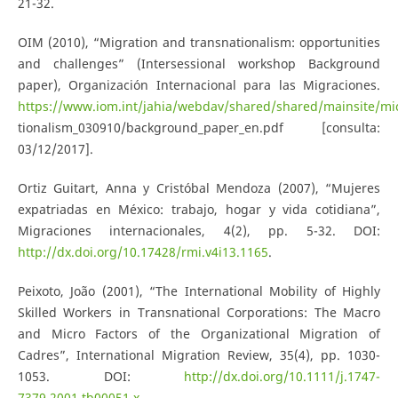
21-32.
OIM (2010), “Migration and transnationalism: opportunities
and challenges” (Intersessional workshop Background
paper), Organización Internacional para las Migraciones.
https://www.iom.int/jahia/webdav/shared/shared/mainsite/mi
tionalism_030910/background_paper_en.pdf [consulta:
03/12/2017].
Ortiz Guitart, Anna y Cristóbal Mendoza (2007), “Mujeres
expatriadas en México: trabajo, hogar y vida cotidiana”,
Migraciones internacionales, 4(2), pp. 5-32. DOI:
http://dx.doi.org/10.17428/rmi.v4i13.1165
.
Peixoto, João (2001), “The International Mobility of Highly
Skilled Workers in Transnational Corporations: The Macro
and Micro Factors of the Organizational Migration of
Cadres”, International Migration Review, 35(4), pp. 1030-
1053. DOI:
http://dx.doi.org/10.1111/j.1747-
7379.2001.tb00051.x
.