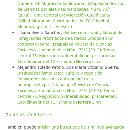
Número 84: Migración Cualificada
,
Iztapalapa Revista
de Ciencias Sociales y Humanidades: Núm. 84/1
(2018): Tema Central 84: Migración Cualificada/
Skilled Migration. Coordinador del TC Cristóbal
Mendoza (primer semestre)
Liliana Rivera Sánchez,
Reinserción social y laboral de
inmigrantes retornados de Estados Unidos en un
contexto urbano
,
Iztapalapa Revista de Ciencias
Sociales y Humanidades: Núm. 75/2 (2013): Tema
central 75: Migración: vulnerabilidad, precariedad.
Coordinador del TC Fernando Herrera Lima
Alejandro Toledo Patiño, Ana María Vizcaíno Guerra,
Institucionalismo: actor, cultura y cognición
Convergencias con la antropología y la
neuropsicología
,
Iztapalapa Revista de Ciencias
Sociales y Humanidades: Núm. 75/2 (2013): Tema
central 75: Migración: vulnerabilidad, precariedad.
Coordinador del TC Fernando Herrera Lima
1
2
3
4
5
6
7
8
9
10
>
>>
También puede
Iniciar una búsqueda de similitud avanzada