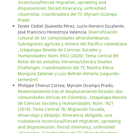
inconclusa/Forced migration, uprooting and
dispossession: forced itinerancy, unfinished
citizenship. Coordinadora del TC Myriam Ocampo
Prado
Duver Cediel Quevedo Pérez, Lucio Noriero Escalante,
José Francisco Hinestroza Valencia,
Diversificación
cultural de las comunidades afrocolombianas.
Subregiones agrícola y minera del Pacífico colombiano
,
Iztapalapa Revista de Ciencias Sociales y
Humanidades: Núm. 89/2 (2020): Tema Central 89:
Retos de los estudios literarios/Literacy Studies
Challenges. Coordinadores del TC Martha Elena
Munguía Zatarian y Luis Beltrán Almería (segundo
semestre)
Philippe Chenut Correa, Myriam Ocampo Prado,
Reasentamiento tras el desplazamiento forzado: dos
comunidades étnicas en Colombia
,
Iztapalapa Revista
de Ciencias Sociales y Humanidades: Núm. 76/1
(2014): Tema Central 76: Migración forzada,
desarraigo y despojo: itinerancia obligada, una
ciudadanía inconclusa/Forced migration, uprooting
and dispossession: forced itinerancy, unfinished
citizenship. Coordinadora del TC Myriam Ocampo