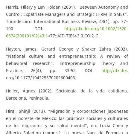
Harris, Hilary y Len Holden (2001), “Between Autonomy and
Control: Expatriate Managers and Strategic IHRM in SMEs”,
Thunderbird International Business Review, 43(1), pp. 77–
100 DOI:
http://dx.doi.org/10.1002/1520-
6874(200101/02)43:1
<77::AID-TIE6>3.0.CO;2-G.
Hayton, James, Gerard George y Shaker Zahra (2002),
“National culture and entrepreneurship: A review of
behavioral research”, Entrepreneurship Theory and
Practice, 26(4), pp. 33-52. DOI:
http://dx.doi
.
org/10.1177/104225870202600403.
Heller, Ágnes (2002), Sociología de la vida cotidiana,
Barcelona, Península.
Hirai, Shinji (2013), “Migración y corporaciones japonesas
en el noreste de México: las prácticas sociales y culturales
de los migrantes y su salud mental”, en: Lucía Chen y
Alberto Saladino (comps.), La nueva Nao: de Formosa a