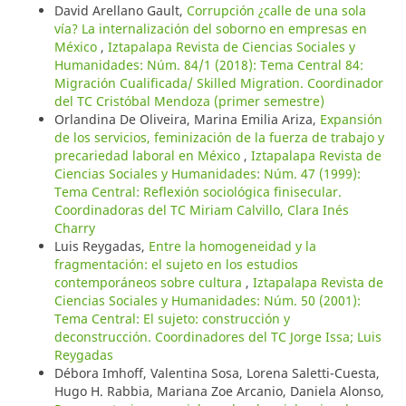
David Arellano Gault,
Corrupción ¿calle de una sola
vía? La internalización del soborno en empresas en
México
,
Iztapalapa Revista de Ciencias Sociales y
Humanidades: Núm. 84/1 (2018): Tema Central 84:
Migración Cualificada/ Skilled Migration. Coordinador
del TC Cristóbal Mendoza (primer semestre)
Orlandina De Oliveira, Marina Emilia Ariza,
Expansión
de los servicios, feminización de la fuerza de trabajo y
precariedad laboral en México
,
Iztapalapa Revista de
Ciencias Sociales y Humanidades: Núm. 47 (1999):
Tema Central: Reflexión sociológica finisecular.
Coordinadoras del TC Miriam Calvillo, Clara Inés
Charry
Luis Reygadas,
Entre la homogeneidad y la
fragmentación: el sujeto en los estudios
contemporáneos sobre cultura
,
Iztapalapa Revista de
Ciencias Sociales y Humanidades: Núm. 50 (2001):
Tema Central: El sujeto: construcción y
deconstrucción. Coordinadores del TC Jorge Issa; Luis
Reygadas
Débora Imhoff, Valentina Sosa, Lorena Saletti-Cuesta,
Hugo H. Rabbia, Mariana Zoe Arcanio, Daniela Alonso,