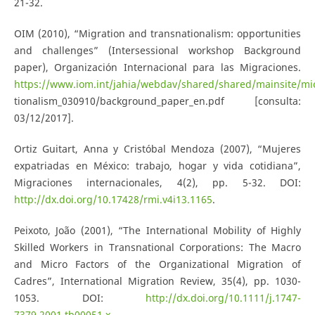
21-32.
OIM (2010), “Migration and transnationalism: opportunities
and challenges” (Intersessional workshop Background
paper), Organización Internacional para las Migraciones.
https://www.iom.int/jahia/webdav/shared/shared/mainsite/mi
tionalism_030910/background_paper_en.pdf [consulta:
03/12/2017].
Ortiz Guitart, Anna y Cristóbal Mendoza (2007), “Mujeres
expatriadas en México: trabajo, hogar y vida cotidiana”,
Migraciones internacionales, 4(2), pp. 5-32. DOI:
http://dx.doi.org/10.17428/rmi.v4i13.1165
.
Peixoto, João (2001), “The International Mobility of Highly
Skilled Workers in Transnational Corporations: The Macro
and Micro Factors of the Organizational Migration of
Cadres”, International Migration Review, 35(4), pp. 1030-
1053. DOI:
http://dx.doi.org/10.1111/j.1747-
7379.2001.tb00051.x
.