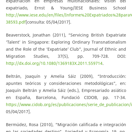
expatriación en empresas multinacionales: visión del
expatriado, Ernst & Young/IESE Business School
http://www.iese.edu/en/files/Informe%20Expatriados%28par
38593.pdf
[consulta: 05/04/2017].
Beaverstock, Jonathan (2011), “Servicing British Expatriate
‘Talent’ in Singapore: Exploring Ordinary Transnationalism
and the Role of the ‘Expatriate’ Club”, Journal of Ethnic and
Migration Studies, 37(5), pp. 709-728. DOI:
http://dx.doi.org/10.1080/1369183X.2011.559714
.
Beltrán, Joaquín y Amelia Sáiz (2009), “Introducción:
apuntes teóricos y consideraciones metodológicas”, en:
Joaquín Beltrán y Amelia Sáiz (eds.), Empresariado asiático
en España, Barcelona, Fundació CIDOB, pp. 17-34.
https://www.cidob.org/es/publicaciones/serie_de_publicacion/
05/04/2017].
Bermúdez, Rosa (2010), “Migración calificada e integración
en las sociedades destino”, Sociedad y Economía, 19, pp.