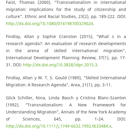
Faist, Thomas (2000), “Transnationalism in international
migration: implications for the study of citizenship and
culture”, Ethnic and Racial Studies, 23(2), pp. 189-222. DOI:
http://dx.doi.org/10.1080/014198700329024
.
Findlay, Allan y Sophie Cranston (2015), “What ́s in a
research agenda?: An evaluation of research developments
in the arena of skilled international migration”,
International Development Planning Review, 37(1), pp. 17-
31. DOI:
http://dx.doi.org/10.3828/idpr.2015.3
.
Findlay, Allan y W. T. S. Gould (1989), “Skilled International
Migration: A Research Agenda”, Area, 21(1), pp. 3-11.
Glick Schiller, Nina, Linda Basch y Cristina Blanc-Szanton
(1992), “Transnationalism: A New Framework for
Understanding Migration”, Annals of the New York Academy
of Sciences, 645, pp. 1-24. DOI:
http://dx.doi.org/10.1111/j.1749-6632.1992.tb33484.x
.