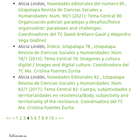
Alicia Lindon,
Novedades editoriales del número 90
,
Iztapalapa Revista de Ciencias Sociales y
Humanidades: Núm. 90/1 (2021): Tema Central 90:
Organización policial: paradojas y desafíos/Police
organization: paradoxes and challenges.
Coordinadores del TC David Arellano Gault y Alejandro
Vega Godínez
Alicia Lindón,
Índice. Iztapalapa 78
,
Iztapalapa
Revista de Ciencias Sociales y Humanidades: Núm.
78/1 (2015): Tema Central 78: Imágenes y cultura
digital / Images and digital culture. Coordinadora del
TC Ma. Cristina Fuentes Zurita
Alicia Lindón,
Novedades Editoriales 82
,
Iztapalapa
Revista de Ciencias Sociales y Humanidades: Núm.
82/1 (2017): Tema Central 82: Cuerpo, subjetividades y
territorialidades en resistencia/Body, subjectivity and
territoriality of the resistance. Coordinadora del TC
Ma. Cristina Fuentes Zurita
<<
<
1
2
3
4
5
6
7
8
9
10
>
>>
Idioma