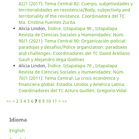
82/1 (2017): Tema Central 82: Cuerpo, subjetividades y
territorialidades en resistencia/Body, subjectivity and
territoriality of the resistance. Coordinadora del TC
Ma. Cristina Fuentes Zurita
Alicia Lindon,
Índice. Iztapalapa 90
,
Iztapalapa
Revista de Ciencias Sociales y Humanidades: Núm.
90/1 (2021): Tema Central 90: Organización policial:
paradojas y desafíos/Police organization: paradoxes
and challenges. Coordinadores del TC David Arellano
Gault y Alejandro Vega Godínez
Alicia Lindon,
Índice. Iztapalapa 70
,
Iztapalapa
Revista de Ciencias Sociales y Humanidades: Núm.
70/1 (2011): Tema Central: La crisis económica y
financiera global: Estados Unidos y América Latina.
Coordinadores del TC Arturo Guillén; Gregorio Vidal
<<
<
2
3
4
5
6
7
8
9
10
11
>
>>
Idioma
English