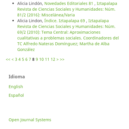
Alicia Lindón,
Novedades Editoriales 81
,
Iztapalapa
Revista de Ciencias Sociales y Humanidades: Núm.
81/2 (2016): Miscelánea/Varia
Alicia Lindon,
Índice. Iztapalapa 69
,
Iztapalapa
Revista de Ciencias Sociales y Humanidades: Núm.
69/2 (2010): Tema Central: Aproximaciones
cualitativas a problemas sociales. Coordinadores del
TC Alfredo Nateras Domínguez; Martha de Alba
González
<<
<
3
4
5
6
7
8
9
10
11
12
>
>>
Idioma
English
Español
Open Journal Systems