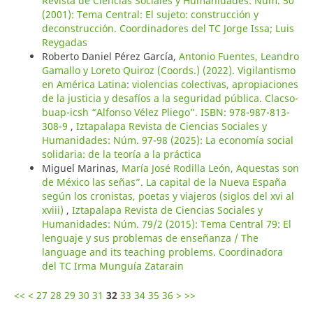
Revista de Ciencias Sociales y Humanidades: Núm. 50
(2001): Tema Central: El sujeto: construcción y
deconstrucción. Coordinadores del TC Jorge Issa; Luis
Reygadas
Roberto Daniel Pérez García,
Antonio Fuentes, Leandro
Gamallo y Loreto Quiroz (Coords.) (2022). Vigilantismo
en América Latina: violencias colectivas, apropiaciones
de la justicia y desafíos a la seguridad pública. Clacso-
buap-icsh “Alfonso Vélez Pliego”. ISBN: 978-987-813-
308-9
,
Iztapalapa Revista de Ciencias Sociales y
Humanidades: Núm. 97-98 (2025): La economía social
solidaria: de la teoría a la práctica
Miguel Marinas,
María José Rodilla León, Aquestas son
de México las señas”. La capital de la Nueva España
según los cronistas, poetas y viajeros (siglos del xvi al
xviii)
,
Iztapalapa Revista de Ciencias Sociales y
Humanidades: Núm. 79/2 (2015): Tema Central 79: El
lenguaje y sus problemas de enseñanza / The
language and its teaching problems. Coordinadora
del TC Irma Munguía Zatarain
<<
<
27
28
29
30
31
32
33
34
35
36
>
>>