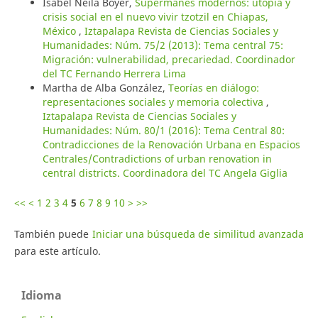
Isabel Neila Boyer,
Supermanes modernos: utopía y
crisis social en el nuevo vivir tzotzil en Chiapas,
México
,
Iztapalapa Revista de Ciencias Sociales y
Humanidades: Núm. 75/2 (2013): Tema central 75:
Migración: vulnerabilidad, precariedad. Coordinador
del TC Fernando Herrera Lima
Martha de Alba González,
Teorías en diálogo:
representaciones sociales y memoria colectiva
,
Iztapalapa Revista de Ciencias Sociales y
Humanidades: Núm. 80/1 (2016): Tema Central 80:
Contradicciones de la Renovación Urbana en Espacios
Centrales/Contradictions of urban renovation in
central districts. Coordinadora del TC Angela Giglia
<<
<
1
2
3
4
5
6
7
8
9
10
>
>>
También puede
Iniciar una búsqueda de similitud avanzada
para este artículo.
Idioma