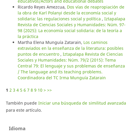
educativos/Actors and educational debates
Ricardo Reyes Amezcua,
Dos vías de reapropiación de
la obra de Karl Polanyi desde la economía social y
solidaria: las regulaciones social y política
,
Iztapalapa
Revista de Ciencias Sociales y Humanidades: Núm. 97-
98 (2025): La economía social solidaria: de la teoría a
la práctica
Martha Elena Munguía Zatarain,
Los caminos
extraviados en la enseñanza de la literatura: posibles
puntos de encuentro
,
Iztapalapa Revista de Ciencias
Sociales y Humanidades: Núm. 79/2 (2015): Tema
Central 79: El lenguaje y sus problemas de enseñanza
/ The language and its teaching problems.
Coordinadora del TC Irma Munguía Zatarain
1
2
3
4
5
6
7
8
9
10
>
>>
También puede
Iniciar una búsqueda de similitud avanzada
para este artículo.
Idioma