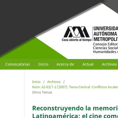
Convocatorias
Inicio
Acerca de
Actual
Archivos
Inicio
/
Archivos
/
Núm. 62-63/1-2 (2007): Tema Central: Conflictos locale
Otros Temas
Reconstruyendo la memoria 
Latinoamérica: el cine com