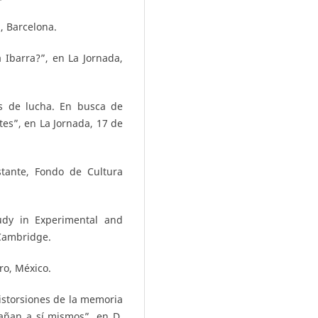
, Barcelona.
a Ibarra?”, en La Jornada,
os de lucha. En busca de
es”, en La Jornada, 17 de
stante, Fondo de Cultura
tudy in Experimental and
 Cambridge.
ro, México.
istorsiones de la memoria
añan a sí mismos”, en D.