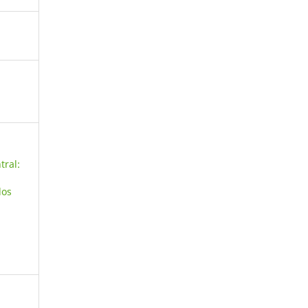
tral:
los