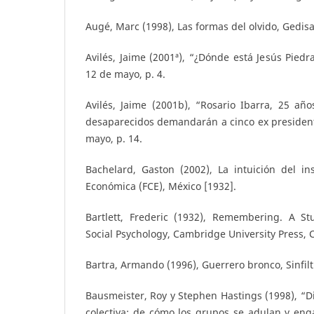
Augé, Marc (1998), Las formas del olvido, Gedisa
Avilés, Jaime (2001ª), “¿Dónde está Jesús Piedr
12 de mayo, p. 4.
Avilés, Jaime (2001b), “Rosario Ibarra, 25 añ
desaparecidos demandarán a cinco ex president
mayo, p. 14.
Bachelard, Gaston (2002), La intuición del in
Económica (FCE), México [1932].
Bartlett, Frederic (1932), Remembering. A S
Social Psychology, Cambridge University Press,
Bartra, Armando (1996), Guerrero bronco, Sinfilt
Bausmeister, Roy y Stephen Hastings (1998), “D
colectiva: de cómo los grupos se adulan y eng