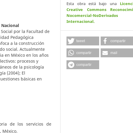
Esta obra está bajo una
Licenc
Creative Commons Reconocimi
Nocomercial-NoDerivados
Internacional
.
 Nacional
 Social por la Facultad de
rsidad Pedagógica
tweet
compartir
nfoca a la construcción
ido social. Actualmente
compartir
mail
cia en México en los años
lectivos: procesos y
compartir
áneos de la psicología
gía (2004); El
Cuestiones básicas en
oria de los servicios de
, México.