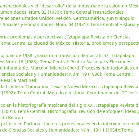
ansnacionales y el "desarrollo" de la industria de la salud en Méx
y Humanidades: Núm. 02 (1980): Tema Central Trasnacionales
relaciones Estados Unidos, México, Centroamérica, ¿un triángulo
as Sociales y Humanidades: Núm. 04 (1981): Tema Central Historia y
toria, problemas y perspectivas
,
Iztapalapa Revista de Ciencias
ema Central La ciudad de México: Historia, problemas y perspecti
o, julio de 1988: ¿hacia una transición democrática?
,
Iztapalapa
s: Núm. 16 (1988): Tema Central: Política Nacional y Elecciones
 inhabitable. Marco A. Michel (Coord) Procesos habitacionales en
Ciencias Sociales y Humanidades: Núm. 19 (1990): Tema Central:
é María Martinelli
en la frontera: Chihuahua, Texas y Nuevo México
,
Iztapalapa Revista
(1992): Tema Central: Método e historia. Coordinador del TC José
ico en la historiografía mexicana del siglo XX
,
Iztapalapa Revista d
(2001): Tema Central: Historiografía: revisión de enfoques, ideas 
edo Beltrán
olítico en Portugal: factores profesionales en la intervención mili
a de Ciencias Sociales y Humanidades: Núm. 10-11 (1984): Tema