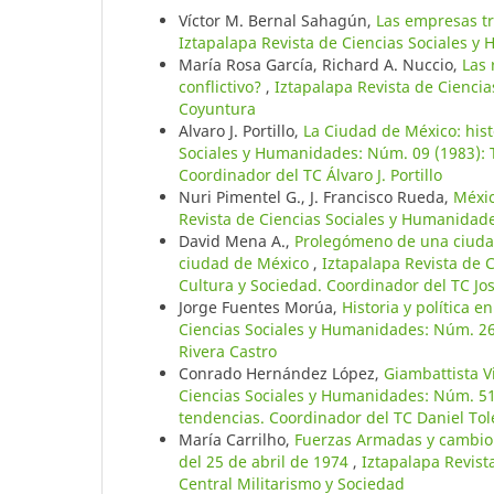
Víctor M. Bernal Sahagún,
Las empresas tr
Iztapalapa Revista de Ciencias Sociales 
María Rosa García, Richard A. Nuccio,
Las 
conflictivo?
,
Iztapalapa Revista de Cienci
Coyuntura
Alvaro J. Portillo,
La Ciudad de México: his
Sociales y Humanidades: Núm. 09 (1983): T
Coordinador del TC Álvaro J. Portillo
Nuri Pimentel G., J. Francisco Rueda,
Méxic
Revista de Ciencias Sociales y Humanidade
David Mena A.,
Prolegómeno de una ciudad
ciudad de México
,
Iztapalapa Revista de 
Cultura y Sociedad. Coordinador del TC Jos
Jorge Fuentes Morúa,
Historia y política 
Ciencias Sociales y Humanidades: Núm. 26 
Rivera Castro
Conrado Hernández López,
Giambattista V
Ciencias Sociales y Humanidades: Núm. 51 
tendencias. Coordinador del TC Daniel Tol
María Carrilho,
Fuerzas Armadas y cambio p
del 25 de abril de 1974
,
Iztapalapa Revist
Central Militarismo y Sociedad