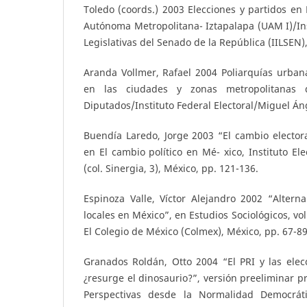
Toledo (coords.) 2003 Elecciones y partidos en
Autónoma Metropolitana- Iztapalapa (UAM I)/Ins
Legislativas del Senado de la República (IILSEN)
Aranda Vollmer, Rafael 2004 Poliarquías urban
en las ciudades y zonas metropolitanas
Diputados/Instituto Federal Electoral/Miguel Án
Buendía Laredo, Jorge 2003 “El cambio elector
en El cambio político en Mé- xico, Instituto Ele
(col. Sinergia, 3), México, pp. 121-136.
Espinoza Valle, Víctor Alejandro 2002 “Alterna
locales en México”, en Estudios Sociológicos, vol
El Colegio de México (Colmex), México, pp. 67-89
Granados Roldán, Otto 2004 “El PRI y las elec
¿resurge el dinosaurio?”, versión preeliminar p
Perspectivas desde la Normalidad Democráti