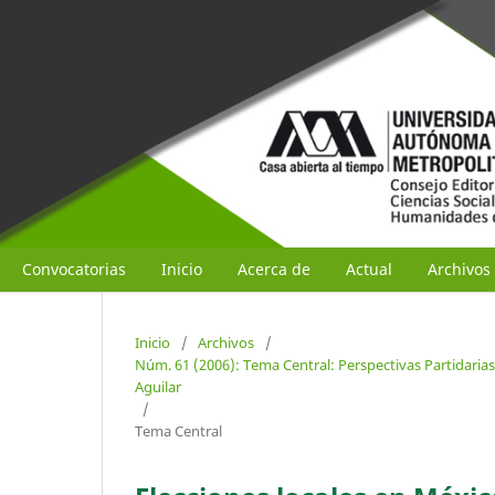
Convocatorias
Inicio
Acerca de
Actual
Archivos
Inicio
/
Archivos
/
Núm. 61 (2006): Tema Central: Perspectivas Partidarias
Aguilar
/
Tema Central