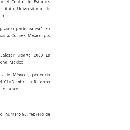
or el Centro de Estudios
tituto Universitario de
e).
losión participativa”, en
agosto, Colmex, México, pp.
 Salazar Ugarte 2000 La
rena, México.
co de México”, ponencia
el CLAD sobre la Reforma
, octubre.
to, número 96, febrero de