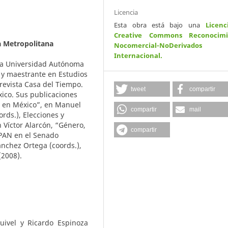
Licencia
Esta obra está bajo una
Licenc
Creative Commons Reconocimi
 Metropolitana
Nocomercial-NoDerivados
Internacional
.
 la Universidad Autónoma
 y maestrante en Estudios
revista Casa del Tiempo.
tweet
compartir
xico. Sus publicaciones
l en México”, en Manuel
compartir
mail
ords.), Elecciones y
n Víctor Alarcón, “Género,
compartir
 PAN en el Senado
ánchez Ortega (coords.),
(2008).
uivel y Ricardo Espinoza