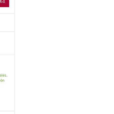
ales.
cón