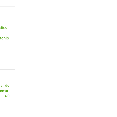
dios
ntonio
ia de
ento-
 4.0