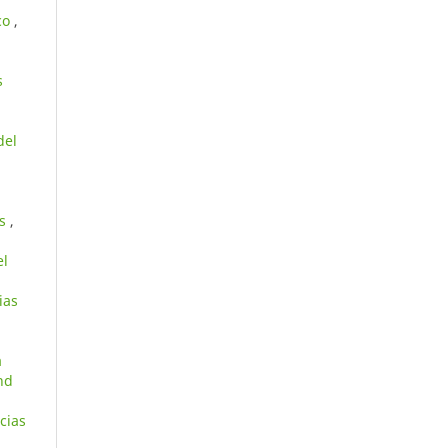
ico
,
s
del
os
,
el
ias
a
nd
cias