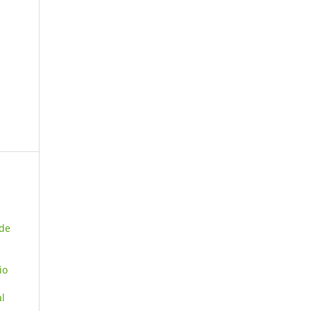
 de
io
al