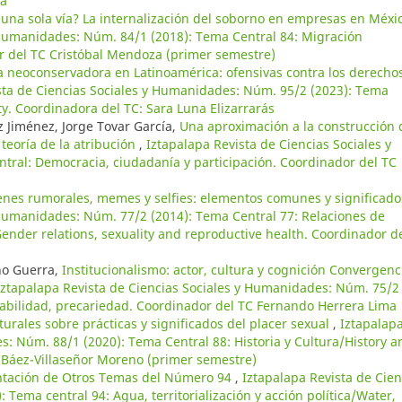
ia
 una sola vía? La internalización del soborno en empresas en Méx
 Humanidades: Núm. 84/1 (2018): Tema Central 84: Migración
or del TC Cristóbal Mendoza (primer semestre)
la neoconservadora en Latinoamérica: ofensivas contra los derecho
sta de Ciencias Sociales y Humanidades: Núm. 95/2 (2023): Tema
ty. Coordinadora del TC: Sara Luna Elizarrarás
 Jiménez, Jorge Tovar García,
Una aproximación a la construcción 
 teoría de la atribución
,
Iztapalapa Revista de Ciencias Sociales y
ral: Democracia, ciudadanía y participación. Coordinador del TC
nes rumorales, memes y selfies: elementos comunes y significad
 Humanidades: Núm. 77/2 (2014): Tema Central 77: Relaciones de
ender relations, sexuality and reproductive health. Coordinador d
no Guerra,
Institucionalismo: actor, cultura y cognición Convergenc
Iztapalapa Revista de Ciencias Sociales y Humanidades: Núm. 75/2
rabilidad, precariedad. Coordinador del TC Fernando Herrera Lima
turales sobre prácticas y significados del placer sexual
,
Iztapalap
s: Núm. 88/1 (2020): Tema Central 88: Historia y Cultura/History a
 Báez-Villaseñor Moreno (primer semestre)
ntación de Otros Temas del Número 94
,
Iztapalapa Revista de Cien
Tema central 94: Agua, territorialización y acción política/Water,