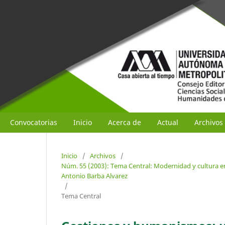
Convocatorias
Inicio
Acerca de
Actual
Archivos
Inicio
/
Archivos
/
Núm. 55 (2003): Tema Central: Modernidad y cultura en
Antonio Barba Alvarez
/
Tema Central