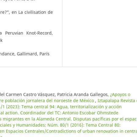
re?”, en La civilisation de
a Peruvian Knot-Record,
rk
ndance, Gallimard, París
del Carmen Castro Vásquez, Patricia Aranda Gallegos,
¿Apoyos o
tre población jornalera del noroeste de México
,
Iztapalapa Revista
 (2023): Tema central 94: Agua, territorialización y acción
itical action. Coordinador del TC: Antonio Escobar Ohmstede
 migrantes en la Alameda Central. Disputas pacíficas por el espac
ociales y Humanidades: Núm. 80/1 (2016): Tema Central 80:
n Espacios Centrales/Contradictions of urban renovation in centr