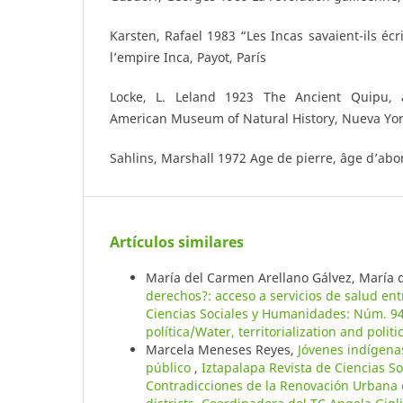
Karsten, Rafael 1983 “Les Incas savaient-ils écri
l’empire Inca, Payot, París
Locke, L. Leland 1923 The Ancient Quipu, 
American Museum of Natural History, Nueva Yo
Sahlins, Marshall 1972 Age de pierre, âge d’abo
Artículos similares
María del Carmen Arellano Gálvez, María 
derechos?: acceso a servicios de salud en
Ciencias Sociales y Humanidades: Núm. 94/1
política/Water, territorialization and pol
Marcela Meneses Reyes,
Jóvenes indígenas
público
,
Iztapalapa Revista de Ciencias S
Contradicciones de la Renovación Urbana e