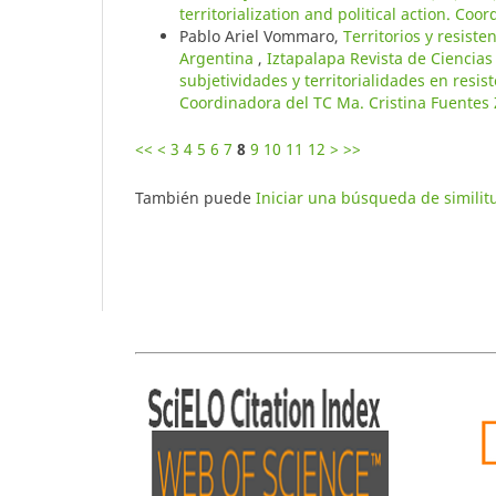
territorialization and political action. C
Pablo Ariel Vommaro,
Territorios y resist
Argentina
,
Iztapalapa Revista de Ciencia
subjetividades y territorialidades en resist
Coordinadora del TC Ma. Cristina Fuentes 
<<
<
3
4
5
6
7
8
9
10
11
12
>
>>
También puede
Iniciar una búsqueda de simili