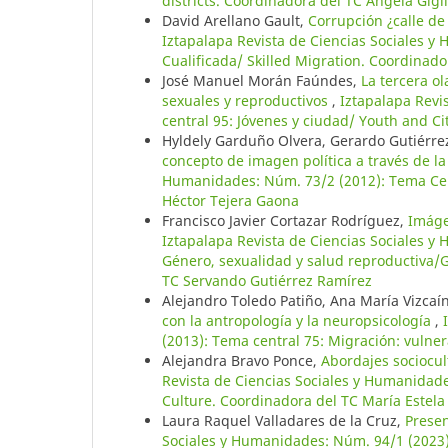
districts. Coordinadora del TC Angela Gigl
David Arellano Gault,
Corrupción ¿calle de
Iztapalapa Revista de Ciencias Sociales y
Cualificada/ Skilled Migration. Coordinad
José Manuel Morán Faúndes,
La tercera o
sexuales y reproductivos
,
Iztapalapa Revi
central 95: Jóvenes y ciudad/ Youth and Ci
Hyldely Garduño Olvera, Gerardo Gutiérrez
concepto de imagen política a través de la
Humanidades: Núm. 73/2 (2012): Tema Cent
Héctor Tejera Gaona
Francisco Javier Cortazar Rodríguez,
Imáge
Iztapalapa Revista de Ciencias Sociales y
Género, sexualidad y salud reproductiva/G
TC Servando Gutiérrez Ramírez
Alejandro Toledo Patiño, Ana María Vizcaí
con la antropología y la neuropsicología
,
(2013): Tema central 75: Migración: vulne
Alejandra Bravo Ponce,
Abordajes sociocul
Revista de Ciencias Sociales y Humanidade
Culture. Coordinadora del TC María Estela
Laura Raquel Valladares de la Cruz,
Prese
Sociales y Humanidades: Núm. 94/1 (2023): 