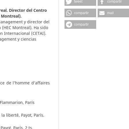
tweet
compartir
al. Director del Centro
compartir
mail
 Montreal).
 Management y director del
compartir
 (HEC Montreal). Ha sido
n Internacional (CETAI).
nagement y ciencias
nce de l’homme d’affaires
Flammarion, París
a liberté, Payot, París.
ayot, París, 2 ts.