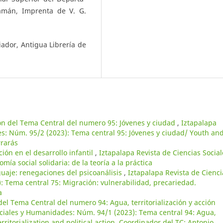
amán, Imprenta de V. G.
iador, Antigua Librería de
ón del Tema Central del numero 95: Jóvenes y ciudad
,
Iztapalapa
s: Núm. 95/2 (2023): Tema central 95: Jóvenes y ciudad/ Youth an
rrarás
ción en el desarrollo infantil
,
Iztapalapa Revista de Ciencias Social
a social solidaria: de la teoría a la práctica
guaje: renegaciones del psicoanálisis
,
Iztapalapa Revista de Cienci
 Tema central 75: Migración: vulnerabilidad, precariedad.
a
el Tema Central del numero 94: Agua, territorialización y acción
ociales y Humanidades: Núm. 94/1 (2023): Tema central 94: Agua,
territorialization and political action. Coordinador del TC: Antonio