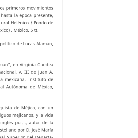
los primeros movimientos
hasta la época presente,
tural Helénico / Fondo de
ico) , México, 5 tt.
político de Lucas Alamán,
amán”, en Virginia Guedea
nacional, v. III de Juan A.
a mexicana, Instituto de
onal Autónoma de México,
nquista de Méjico, con un
tiguos mejicanos, y la vida
nglés por..., autor de la
astellano por D. José María
nal Superior del Departa-