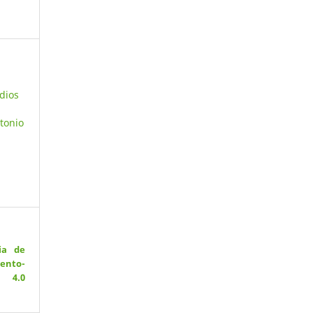
dios
ntonio
ia de
ento-
 4.0