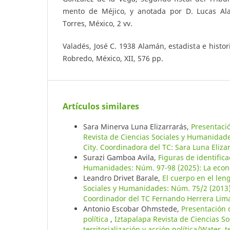
mento de Méjico, y anotada por D. Lucas Al
Torres, México, 2 vv.
Valadés, José C. 1938 Alamán, estadista e histor
Robredo, México, XII, 576 pp.
Artículos similares
Sara Minerva Luna Elizarrarás,
Presentaci
Revista de Ciencias Sociales y Humanidade
City. Coordinadora del TC: Sara Luna Eliza
Surazi Gamboa Avila,
Figuras de identifica
Humanidades: Núm. 97-98 (2025): La economí
Leandro Drivet Barale,
El cuerpo en el len
Sociales y Humanidades: Núm. 75/2 (2013):
Coordinador del TC Fernando Herrera Lim
Antonio Escobar Ohmstede,
Presentación d
política
,
Iztapalapa Revista de Ciencias S
territorialización y acción política/Water, 