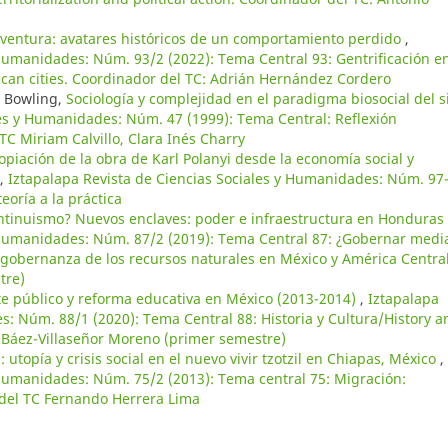
 aventura: avatares históricos de un comportamiento perdido
,
 Humanidades: Núm. 93/2 (2022): Tema Central 93: Gentrificación e
ican cities. Coordinador del TC: Adrián Hernández Cordero
 Bowling,
Sociología y complejidad en el paradigma biosocial del s
les y Humanidades: Núm. 47 (1999): Tema Central: Reflexión
TC Miriam Calvillo, Clara Inés Charry
opiación de la obra de Karl Polanyi desde la economía social y
,
Iztapalapa Revista de Ciencias Sociales y Humanidades: Núm. 97
teoría a la práctica
ntinuismo? Nuevos enclaves: poder e infraestructura en Honduras
y Humanidades: Núm. 87/2 (2019): Tema Central 87: ¿Gobernar medi
gobernanza de los recursos naturales en México y América Central
tre)
e público y reforma educativa en México (2013-2014)
,
Iztapalapa
s: Núm. 88/1 (2020): Tema Central 88: Historia y Cultura/History a
 Báez-Villaseñor Moreno (primer semestre)
opía y crisis social en el nuevo vivir tzotzil en Chiapas, México
,
 Humanidades: Núm. 75/2 (2013): Tema central 75: Migración:
 del TC Fernando Herrera Lima