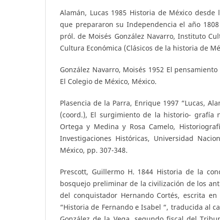
Alamán, Lucas 1985 Historia de México desde 
que prepararon su Independencia el año 1808 
pról. de Moisés González Navarro, Instituto Cul
Cultura Económica (Clásicos de la historia de Méx
González Navarro, Moisés 1952 El pensamiento 
El Colegio de México, México.
Plasencia de la Parra, Enrique 1997 “Lucas, Al
(coord.), El surgimiento de la historio- grafía 
Ortega y Medina y Rosa Camelo, Historiografí
Investigaciones Históricas, Universidad Naci
México, pp. 307-348.
Prescott, Guillermo H. 1844 Historia de la co
bosquejo preliminar de la civilización de los an
del conquistador Hernando Cortés, escrita en i
“Historia de Fernando e Isabel “, traducida al c
González de la Vega, segundo fiscal del Tribu