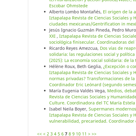
Escobar Ohmstede
Alberto Lombo Montañés,
El origen de la
Iztapalapa Revista de Ciencias Sociales y
ciudades mexicanas/Gentrification in mex
Jesús Ignacio Guzmán Pineda, Pedro Muro
XXI
,
Iztapalapa Revista de Ciencias Socia
sociológica finisecular. Coordinadoras del 
Ricardo Reyes Amezcua,
Dos vías de reapr
solidaria: las regulaciones social y política
(2025): La economía social solidaria: de la 
Hélène Roux, Beth Geglia,
¿Excepción o co
Iztapalapa Revista de Ciencias Sociales 
normas privadas? Transformaciones de la 
Coordinador Eric Leónard (segundo semes
María Eugenia Valdés Vega,
Medios, debat
Revista de Ciencias Sociales y Humanidade
Culture. Coordinadora del TC María Estela
Isabel Neila Boyer,
Supermanes modernos: ut
Iztapalapa Revista de Ciencias Sociales y
vulnerabilidad, precariedad. Coordinador
<<
<
2
3
4
5
6
7
8
9
10
11
>
>>