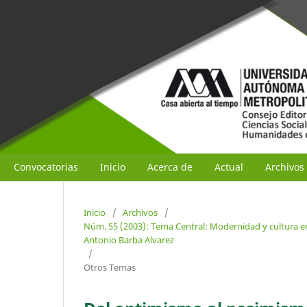
Convocatorias
Inicio
Acerca de
Actual
Archivos
Inicio
/
Archivos
/
Núm. 55 (2003): Tema Central: Modernidad y cultura en
Antonio Barba Alvarez
/
Otros Temas