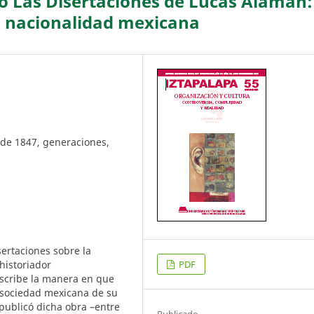
o Las Disertaciones de Lucas Alamán:
a nacionalidad mexicana
a de 1847, generaciones,
sertaciones sobre la
 historiador
PDF
scribe la manera en que
 sociedad mexicana de su
 publicó dicha obra –entre