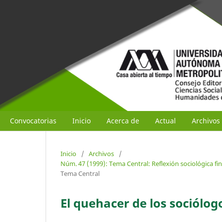
Convocatorias
Inicio
Acerca de
Actual
Archivos
Inicio
/
Archivos
/
Núm. 47 (1999): Tema Central: Reflexión sociológica fin
Tema Central
El quehacer de los sociólogo