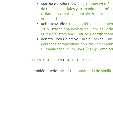
Martha de Alba González,
Teorías en diál
de Ciencias Sociales y Humanidades: Núm.
Urbana en Espacios Centrales/Contradiction
Angela Giglia
Roberto Muñoz,
Del algodón al desempleo
2016
,
Iztapalapa Revista de Ciencias Soci
Cultura/History and Culture. Coordinadora
Renato Koch Colomby, Cibele Cheron, Julic
personas seropositivas en Brasil en el ámb
Humanidades: Núm. 96/1 (2024): Tema cent
<<
<
8
9
10
11
12
13
14
15
16
17
>
>>
También puede
Iniciar una búsqueda de simili