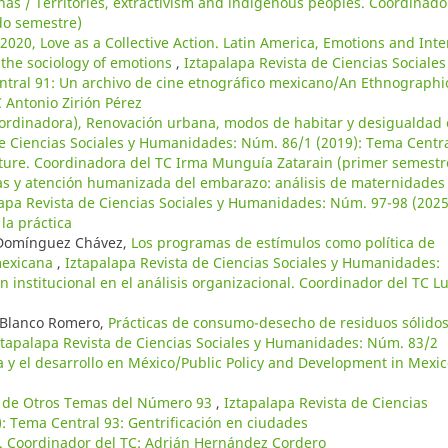
enas / Territories, extractivism and indigenous peoples. Coordinado
do semestre)
2020, Love as a Collective Action. Latin America, Emotions and Inte
in the sociology of emotions
,
Iztapalapa Revista de Ciencias Sociales
tral 91: Un archivo de cine etnográfico mexicano/An Ethnographi
 Antonio Zirión Pérez
oordinadora), Renovación urbana, modos de habitar y desigualdad
de Ciencias Sociales y Humanidades: Núm. 86/1 (2019): Tema Centr
ture. Coordinadora del TC Irma Munguía Zatarain (primer semestr
as y atención humanizada del embarazo: análisis de maternidades
apa Revista de Ciencias Sociales y Humanidades: Núm. 97-98 (2025
 la práctica
 Domínguez Chávez,
Los programas de estímulos como política de
mexicana
,
Iztapalapa Revista de Ciencias Sociales y Humanidades:
institucional en el análisis organizacional. Coordinador del TC Lu
 Blanco Romero,
Prácticas de consumo-desecho de residuos sólido
ztapalapa Revista de Ciencias Sociales y Humanidades: Núm. 83/2
ca y el desarrollo en México/Public Policy and Development in Mexic
n de Otros Temas del Número 93
,
Iztapalapa Revista de Ciencias
: Tema Central 93: Gentrificación en ciudades
s. Coordinador del TC: Adrián Hernández Cordero