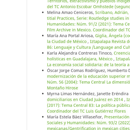
Territorios, extractivismo y pueblos indíg
del TC Antonio Escobar Omhstede (segun
Melina Amao Ceniceros,
Scribano, Adrián, 
titial Practices, Serie: Routledge studies 
Humanidades: Núm. 91/2 (2021): Tema Cen
Film Archive in Mexico. Coordinador del TC
María Ana Portal Ariosa,
Giglia, Ángela (c
la Ciudad de México
,
Iztapalapa Revista 
86: Lenguaje y Cultura /Language and Cul
Karla Alejandra Contreras Tinoco,
Creenci
holísticas en Guadalajara, México
,
Iztapal
La economía social solidaria: de la teoría a
Óscar Jorge Comas Rodríguez, Humberto
modernización de la educación superior 
Núm. 56 (2004): Tema Central La dimensión 
Montaño Hirose
Myrna Limas Hernández, Janette Eréndira
domiciliarios en Ciudad Juárez en 2014
,
I
(2017): Tema Central 83: La política públi
Coordinador del TC Luis Gutiérrez Flores
María Estela Báez Villaseñor,
Presentació
Sociales y Humanidades: Núm. 93/2 (2022)
mexicanas/Gentrification in mexican citie