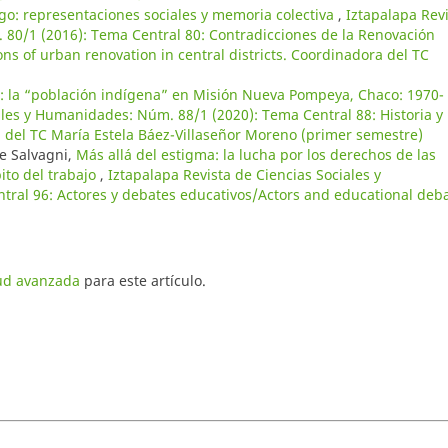
ogo: representaciones sociales y memoria colectiva
,
Iztapalapa Rev
 80/1 (2016): Tema Central 80: Contradicciones de la Renovación
s of urban renovation in central districts. Coordinadora del TC
: la “población indígena” en Misión Nueva Pompeya, Chaco: 1970-
ales y Humanidades: Núm. 88/1 (2020): Tema Central 88: Historia y
 del TC María Estela Báez-Villaseñor Moreno (primer semestre)
e Salvagni,
Más allá del estigma: la lucha por los derechos de las
ito del trabajo
,
Iztapalapa Revista de Ciencias Sociales y
ral 96: Actores y debates educativos/Actors and educational deb
tud avanzada
para este artículo.