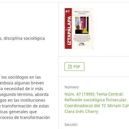
s, disciplina sociológica
PDF
 los sociólogos en las
r esboza algunas breves
Número
y la necesidad de ir más
Núm. 47 (1999): Tema Central:
el segundo término, aborda
Reflexión sociológica finisecular.
gos en las instituciones
Coordinadoras del TC Miriam Calv
e transformación de estas
Clara Inés Charry
sticas generales que
 proceso de transformación
Sección