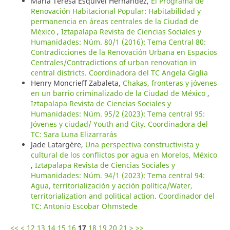
María Teresa Esquivel Hernández,
El Programa de
Renovación Habitacional Popular: Habitabilidad y
permanencia en áreas centrales de la Ciudad de
México
,
Iztapalapa Revista de Ciencias Sociales y
Humanidades: Núm. 80/1 (2016): Tema Central 80:
Contradicciones de la Renovación Urbana en Espacios
Centrales/Contradictions of urban renovation in
central districts. Coordinadora del TC Angela Giglia
Henry Moncrieff Zabaleta,
Chakas, fronteras y jóvenes
en un barrio criminalizado de la Ciudad de México
,
Iztapalapa Revista de Ciencias Sociales y
Humanidades: Núm. 95/2 (2023): Tema central 95:
Jóvenes y ciudad/ Youth and City. Coordinadora del
TC: Sara Luna Elizarrarás
Jade Latargère,
Una perspectiva constructivista y
cultural de los conflictos por agua en Morelos, México
,
Iztapalapa Revista de Ciencias Sociales y
Humanidades: Núm. 94/1 (2023): Tema central 94:
Agua, territorialización y acción política/Water,
territorialization and political action. Coordinador del
TC: Antonio Escobar Ohmstede
<<
<
12
13
14
15
16
17
18
19
20
21
>
>>