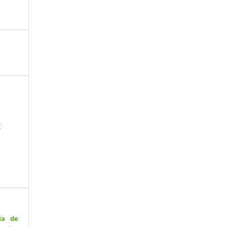
C
ia de