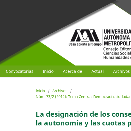
Convocatorias
Inicio
Acerca de
Actual
Archivos
Inicio
/
Archivos
/
Núm. 73/2 (2012): Tema Central: Democracia, ciudadaní
La designación de los consej
la autonomía y las cuotas p