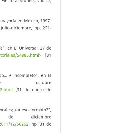
Electoral Studies, vol. 27,
 mayoría en México, 1997-
 julio-diciembre, pp. 221-
fe”, en El Universal, 27 de
toriales/54885.html
> [31
ado… e incompleto”, en El
e octubre
02.html
[31 de enero de
orales; ¿nuevo formato?”,
de diciembre
/2011/12/56262
. hp [31 de