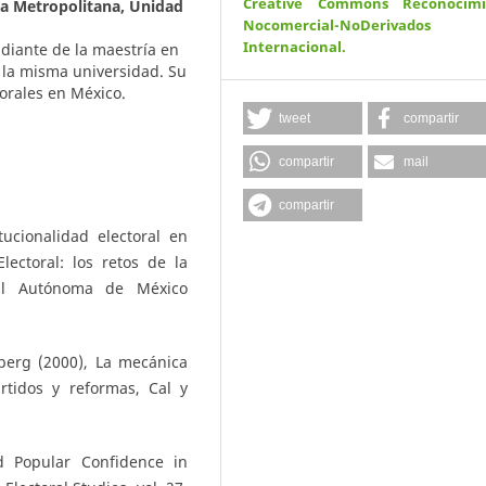
Creative Commons Reconocimi
a Metropolitana, Unidad
Nocomercial-NoDerivados
Internacional
.
udiante de la maestría en
n la misma universidad. Su
torales en México.
tweet
compartir
compartir
mail
compartir
ucionalidad electoral en
ectoral: los retos de la
nal Autónoma de México
berg (2000), La mecánica
rtidos y reformas, Cal y
nd Popular Confidence in