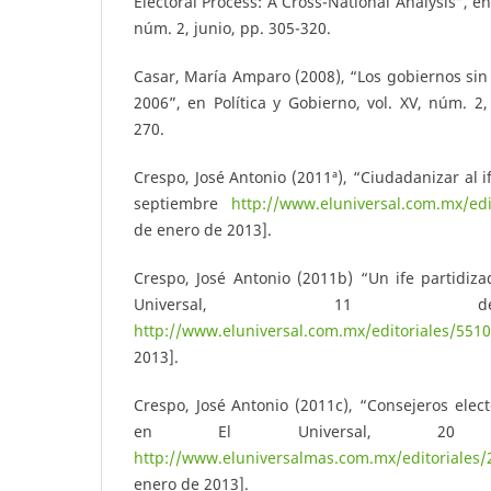
Electoral Process: A Cross-National Analysis”, en 
núm. 2, junio, pp. 305-320.
Casar, María Amparo (2008), “Los gobiernos sin
2006”, en Política y Gobierno, vol. XV, núm. 2,
270.
Crespo, José Antonio (2011ª), “Ciudadanizar al i
septiembre
http://www.eluniversal.com.mx/edi
de enero de 2013].
Crespo, José Antonio (2011b) “Un ife partidiz
Universal, 11 d
http://www.eluniversal.com.mx/editoriales/551
2013].
Crespo, José Antonio (2011c), “Consejeros elect
en El Universal, 20 
http://www.eluniversalmas.com.mx/editoriales
enero de 2013].