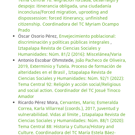
despojo: itinerancia obligada, una ciudadanía
inconclusa/Forced migration, uprooting and
dispossession: forced itinerancy, unfinished
citizenship. Coordinadora del TC Myriam Ocampo
Prado
Óscar Osorio Pérez,
Envejecimiento poblacional:
discriminación y políticas públicas integrales
,
Iztapalapa Revista de Ciencias Sociales y
Humanidades: Núm. 81/2 (2016): Miscelánea/Varia
Antonio Escobar Ohmstede,
João Pacheco de Oliveira,
2019, Exterminio y Tutela. Proceso de formación de
alteridades en el Brasil
,
Iztapalapa Revista de
Ciencias Sociales y Humanidades: Núm. 92/1 (2022):
Tema Central 92: Religión y acción social/Religious
and social action. Coordinador del TC Josué Tinoco
Amador
Ricardo Pérez Mora,
Cervantes, Mario; Esmeralda
Correa, Karla Villarreal (coords.), 2017, Juventud y
vulnerabilidad. Vidas al límite
,
Iztapalapa Revista de
Ciencias Sociales y Humanidades: Núm. 88/1 (2020):
Tema Central 88: Historia y Cultura/History and
Culture. Coordinadora del TC María Estela Báez-