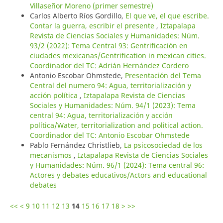
Villaseñor Moreno (primer semestre)
Carlos Alberto Ríos Gordillo,
El que ve, el que escribe.
Contar la guerra, escribir el presente
,
Iztapalapa
Revista de Ciencias Sociales y Humanidades: Núm.
93/2 (2022): Tema Central 93: Gentrificación en
ciudades mexicanas/Gentrification in mexican cities.
Coordinador del TC: Adrián Hernández Cordero
Antonio Escobar Ohmstede,
Presentación del Tema
Central del numero 94: Agua, territorialización y
acción política
,
Iztapalapa Revista de Ciencias
Sociales y Humanidades: Núm. 94/1 (2023): Tema
central 94: Agua, territorialización y acción
política/Water, territorialization and political action.
Coordinador del TC: Antonio Escobar Ohmstede
Pablo Fernández Christlieb,
La psicosociedad de los
mecanismos
,
Iztapalapa Revista de Ciencias Sociales
y Humanidades: Núm. 96/1 (2024): Tema central 96:
Actores y debates educativos/Actors and educational
debates
<<
<
9
10
11
12
13
14
15
16
17
18
>
>>