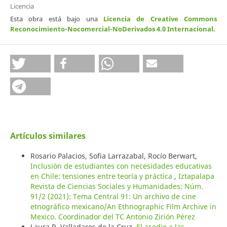
Licencia
Esta obra está bajo una
Licencia de Creative Commons
Reconocimiento-Nocomercial-NoDerivados 4.0 Internacional
.
Artículos similares
Rosario Palacios, Sofia Larrazabal, Rocío Berwart,
Inclusión de estudiantes con necesidades educativas
en Chile: tensiones entre teoría y práctica
,
Iztapalapa
Revista de Ciencias Sociales y Humanidades: Núm.
91/2 (2021): Tema Central 91: Un archivo de cine
etnográfico mexicano/An Ethnographic Film Archive in
Mexico. Coordinador del TC Antonio Zirión Pérez
Laura R. Valladares de la Cruz,
El asedio a las