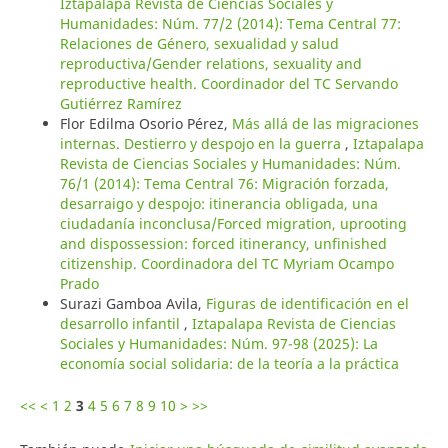
Iztapalapa Revista de Ciencias Sociales y
Humanidades: Núm. 77/2 (2014): Tema Central 77:
Relaciones de Género, sexualidad y salud
reproductiva/Gender relations, sexuality and
reproductive health. Coordinador del TC Servando
Gutiérrez Ramírez
Flor Edilma Osorio Pérez,
Más allá de las migraciones
internas. Destierro y despojo en la guerra
,
Iztapalapa
Revista de Ciencias Sociales y Humanidades: Núm.
76/1 (2014): Tema Central 76: Migración forzada,
desarraigo y despojo: itinerancia obligada, una
ciudadanía inconclusa/Forced migration, uprooting
and dispossession: forced itinerancy, unfinished
citizenship. Coordinadora del TC Myriam Ocampo
Prado
Surazi Gamboa Avila,
Figuras de identificación en el
desarrollo infantil
,
Iztapalapa Revista de Ciencias
Sociales y Humanidades: Núm. 97-98 (2025): La
economía social solidaria: de la teoría a la práctica
<<
<
1
2
3
4
5
6
7
8
9
10
>
>>