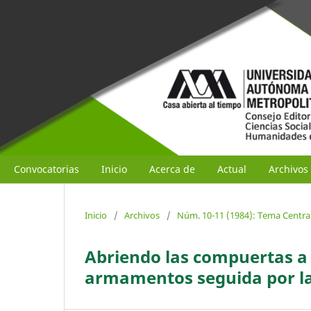
Convocatorias
Inicio
Acerca de
Actual
Archivos
Inicio
/
Archivos
/
Núm. 10-11 (1984): Tema Central
Abriendo las compuertas a 
armamentos seguida por l