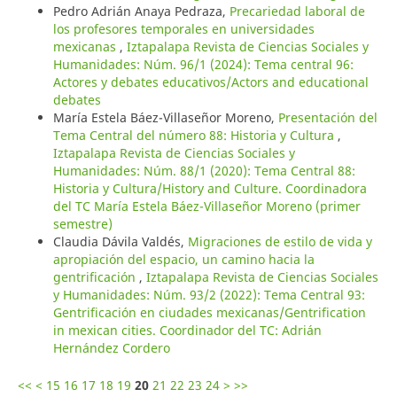
Pedro Adrián Anaya Pedraza,
Precariedad laboral de
los profesores temporales en universidades
mexicanas
,
Iztapalapa Revista de Ciencias Sociales y
Humanidades: Núm. 96/1 (2024): Tema central 96:
Actores y debates educativos/Actors and educational
debates
María Estela Báez-Villaseñor Moreno,
Presentación del
Tema Central del número 88: Historia y Cultura
,
Iztapalapa Revista de Ciencias Sociales y
Humanidades: Núm. 88/1 (2020): Tema Central 88:
Historia y Cultura/History and Culture. Coordinadora
del TC María Estela Báez-Villaseñor Moreno (primer
semestre)
Claudia Dávila Valdés,
Migraciones de estilo de vida y
apropiación del espacio, un camino hacia la
gentrificación
,
Iztapalapa Revista de Ciencias Sociales
y Humanidades: Núm. 93/2 (2022): Tema Central 93:
Gentrificación en ciudades mexicanas/Gentrification
in mexican cities. Coordinador del TC: Adrián
Hernández Cordero
<<
<
15
16
17
18
19
20
21
22
23
24
>
>>