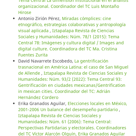
Tema Central La dimensión institucional en el análisis
organizacional. Coordinador del TC Luis Montaño
Hirose
Antonio Zirión Pérez,
Miradas cómplices: cine
etnográfico, estrategias colaborativas y antropología
visual aplicada
,
Iztapalapa Revista de Ciencias
Sociales y Humanidades: Núm. 78/1 (2015): Tema
Central 78: Imágenes y cultura digital / Images and
digital culture. Coordinadora del TC Ma. Cristina
Fuentes Zurita
David Navarrete Escobedo,
La gentrificación
trasnacional en América Latina: el caso de San Miguel
de Allende
,
Iztapalapa Revista de Ciencias Sociales y
Humanidades: Núm. 93/2 (2022): Tema Central 93:
Gentrificación en ciudades mexicanas/Gentrification
in mexican cities. Coordinador del TC: Adrián
Hernández Cordero
Erika Granados Aguilar,
Elecciones locales en México,
2001-2006 Un balance del desempeño partidario
,
Iztapalapa Revista de Ciencias Sociales y
Humanidades: Núm. 61 (2006): Tema Central:
Perspectivas Partidarias y electorales. Coordinadores
del TC Víctor Alarcón Olguín, Erika Granados Aguilar