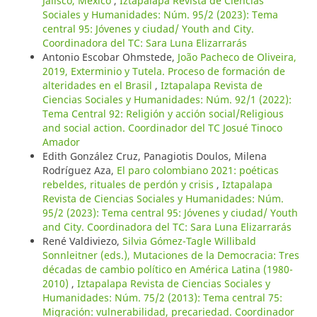
Jalisco, México
,
Iztapalapa Revista de Ciencias
Sociales y Humanidades: Núm. 95/2 (2023): Tema
central 95: Jóvenes y ciudad/ Youth and City.
Coordinadora del TC: Sara Luna Elizarrarás
Antonio Escobar Ohmstede,
João Pacheco de Oliveira,
2019, Exterminio y Tutela. Proceso de formación de
alteridades en el Brasil
,
Iztapalapa Revista de
Ciencias Sociales y Humanidades: Núm. 92/1 (2022):
Tema Central 92: Religión y acción social/Religious
and social action. Coordinador del TC Josué Tinoco
Amador
Edith González Cruz, Panagiotis Doulos, Milena
Rodríguez Aza,
El paro colombiano 2021: poéticas
rebeldes, rituales de perdón y crisis
,
Iztapalapa
Revista de Ciencias Sociales y Humanidades: Núm.
95/2 (2023): Tema central 95: Jóvenes y ciudad/ Youth
and City. Coordinadora del TC: Sara Luna Elizarrarás
René Valdiviezo,
Silvia Gómez-Tagle Willibald
Sonnleitner (eds.), Mutaciones de la Democracia: Tres
décadas de cambio político en América Latina (1980-
2010)
,
Iztapalapa Revista de Ciencias Sociales y
Humanidades: Núm. 75/2 (2013): Tema central 75:
Migración: vulnerabilidad, precariedad. Coordinador