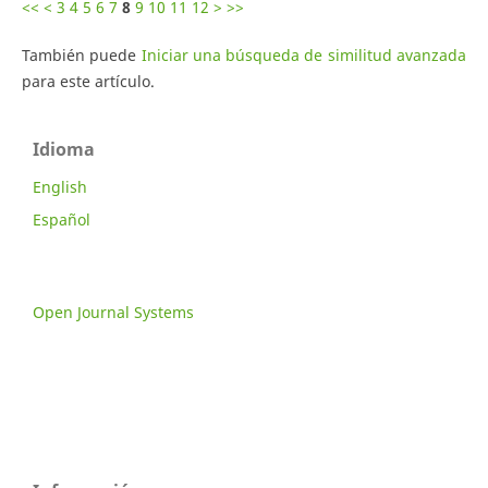
<<
<
3
4
5
6
7
8
9
10
11
12
>
>>
También puede
Iniciar una búsqueda de similitud avanzada
para este artículo.
Idioma
English
Español
Open Journal Systems