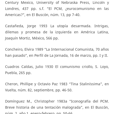
Century Mexico, University of Nebraska Press, Lincoln y
Londres, 437 pp. s.f. “El PCM, ¿eurocomunismo en las
Americas?”, en El Buscón, núm. 13, pp 7-40.
Castañeda, Jorge 1993 La utopía desarmada. Intrigas,
dilemas y promesa de la izquierda en América Latina,
Joaquín Mortiz, México, 566 pp.
Concheiro, Elvira 1989 “La Internacional Comunista, 70 años
han pasado”, en Perfil de La Jornada, 16 de marzo, pp. I y II.
Cuadros Caldas, Julio 1930 El comunismo criollo, S. Loyo,
Puebla, 265 pp.
Cheron, Phillipe y Octavio Paz 1983 “Tina Staliníssima”, en
Vuelta, núm. 82, septiembre, pp. 46-50.
Domínguez M., Christopher 1983a “Iconografía del PCM.
Breve historia de una tentación malograda”, en El Buscón,
núm. 2, año 1, enero-febrero, pp. 50-66.