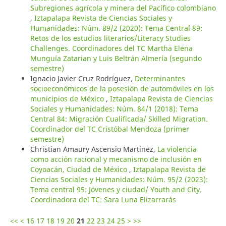
Subregiones agrícola y minera del Pacífico colombiano
,
Iztapalapa Revista de Ciencias Sociales y
Humanidades: Núm. 89/2 (2020): Tema Central 89:
Retos de los estudios literarios/Literacy Studies
Challenges. Coordinadores del TC Martha Elena
Munguía Zatarian y Luis Beltrán Almería (segundo
semestre)
Ignacio Javier Cruz Rodríguez,
Determinantes
socioeconómicos de la posesión de automóviles en los
municipios de México
,
Iztapalapa Revista de Ciencias
Sociales y Humanidades: Núm. 84/1 (2018): Tema
Central 84: Migración Cualificada/ Skilled Migration.
Coordinador del TC Cristóbal Mendoza (primer
semestre)
Christian Amaury Ascensio Martínez,
La violencia
como acción racional y mecanismo de inclusión en
Coyoacán, Ciudad de México
,
Iztapalapa Revista de
Ciencias Sociales y Humanidades: Núm. 95/2 (2023):
Tema central 95: Jóvenes y ciudad/ Youth and City.
Coordinadora del TC: Sara Luna Elizarrarás
<<
<
16
17
18
19
20
21
22
23
24
25
>
>>